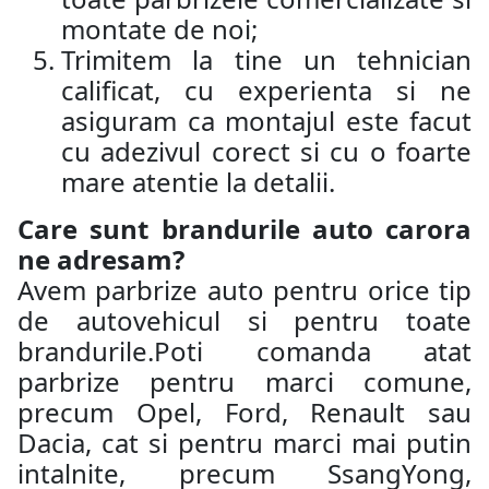
montate de noi;
Trimitem la tine un tehnician
calificat, cu experienta si ne
asiguram ca montajul este facut
cu adezivul corect si cu o foarte
mare atentie la detalii.
Care sunt brandurile auto carora
ne adresam?
Avem parbrize auto pentru orice tip
de autovehicul si pentru toate
brandurile.Poti comanda atat
parbrize pentru marci comune,
precum Opel, Ford, Renault sau
Dacia, cat si pentru marci mai putin
intalnite, precum SsangYong,