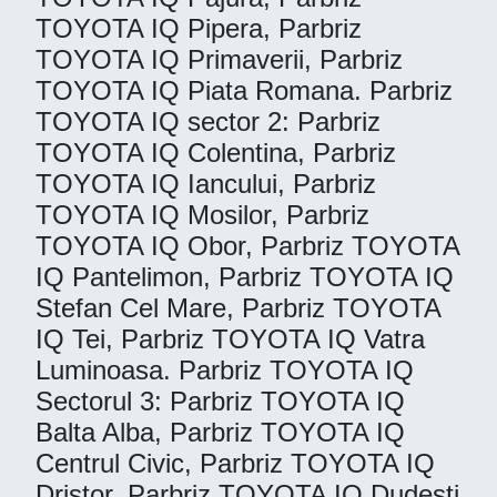
TOYOTA IQ Pipera, Parbriz
TOYOTA IQ Primaverii, Parbriz
TOYOTA IQ Piata Romana. Parbriz
TOYOTA IQ sector 2: Parbriz
TOYOTA IQ Colentina, Parbriz
TOYOTA IQ Iancului, Parbriz
TOYOTA IQ Mosilor, Parbriz
TOYOTA IQ Obor, Parbriz TOYOTA
IQ Pantelimon, Parbriz TOYOTA IQ
Stefan Cel Mare, Parbriz TOYOTA
IQ Tei, Parbriz TOYOTA IQ Vatra
Luminoasa. Parbriz TOYOTA IQ
Sectorul 3: Parbriz TOYOTA IQ
Balta Alba, Parbriz TOYOTA IQ
Centrul Civic, Parbriz TOYOTA IQ
Dristor, Parbriz TOYOTA IQ Dudesti,