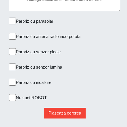
Parbriz cu parasolar
Parbriz cu antena radio incorporata
Parbriz cu senzor ploaie
Parbriz cu senzor lumina
Parbriz cu incalzire
Nu sunt ROBOT
Plaseaza cererea