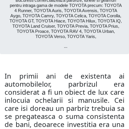
Bucuresti comercializeaza parbrize, lunete si geamuri
pentru intraga gama de modele TOYOTA precum: TOYOTA
4 Runner, TOYOTA Auris, TOYOTA Avensis, TOYOTA
Aygo, TOYOTA Camry, TOYOTA Celica, TOYOTA Corolla,
TOYOTA GT, TOYOTA Hiace, TOYOTA Hilux, TOYOTA IQ,
TOYOTA Land Cruiser, TOYOTA Previa, TOYOTA Prius,
TOYOTA Proace, TOYOTA RAV 4, TOYOTA Urban,
TOYOTA Verso, TOYOTA Yaris,
...
In primii ani de existenta ai
automobilelor, parbrizul era
considerat a fi un obiect de lux care
inlocuia ochelarii si manusile. Cei
care isi doreau un parbriz trebuia sa
se pregateasca o suma consistenta
de bani, deoarece investitia era una