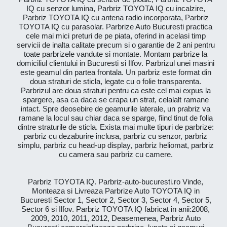
IQ cu senzor lumina, Parbriz TOYOTA IQ cu incalzire,
Parbriz TOYOTA IQ cu antena radio incorporata, Parbriz
TOYOTA IQ cu parasolar. Parbrize Auto Bucuresti practica
cele mai mici preturi de pe piata, oferind in acelasi timp
servicii de inalta calitate precum si o garantie de 2 ani pentru
toate parbrizele vandute si montate. Montam parbrize la
domiciliul clientului in Bucuresti si Ilfov. Parbrizul unei masini
este geamul din partea frontala. Un parbriz este format din
doua straturi de sticla, legate cu o folie transparenta.
Parbrizul are doua straturi pentru ca este cel mai expus la
spargere, asa ca daca se crapa un strat, celalalt ramane
intact. Spre deosebire de geamurile laterale, un prabriz va
ramane la locul sau chiar daca se sparge, fiind tinut de folia
dintre straturile de sticla. Exista mai multe tipuri de parbrize:
parbriz cu dezaburire inclusa, parbriz cu senzor, parbriz
simplu, parbriz cu head-up display, parbriz heliomat, parbriz
cu camera sau parbriz cu camere.
Parbriz TOYOTA IQ. Parbriz-auto-bucuresti.ro Vinde,
Monteaza si Livreaza Parbrize Auto TOYOTA IQ in
Bucuresti Sector 1, Sector 2, Sector 3, Sector 4, Sector 5,
Sector 6 si Ilfov. Parbriz TOYOTA IQ fabricat in anii:2008,
2009, 2010, 2011, 2012, Deasemenea, Parbriz Auto