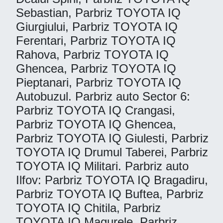
Sebastian, Parbriz TOYOTA IQ
Giurgiului, Parbriz TOYOTA IQ
Ferentari, Parbriz TOYOTA IQ
Rahova, Parbriz TOYOTA IQ
Ghencea, Parbriz TOYOTA IQ
Pieptanari, Parbriz TOYOTA IQ
Autobuzul. Parbriz auto Sector 6:
Parbriz TOYOTA IQ Crangasi,
Parbriz TOYOTA IQ Ghencea,
Parbriz TOYOTA IQ Giulesti, Parbriz
TOYOTA IQ Drumul Taberei, Parbriz
TOYOTA IQ Militari. Parbriz auto
Ilfov: Parbriz TOYOTA IQ Bragadiru,
Parbriz TOYOTA IQ Buftea, Parbriz
TOYOTA IQ Chitila, Parbriz
TOYOTA IQ Magurele, Parbriz