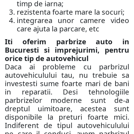
timp de iarna;
rezistenta foarte mare la socuri;
integrarea unor camere video
care ajuta la parcare, etc
Iti oferim parbrize auto in
Bucuresti si imprejurimi, pentru
orice tip de autovehicul
Daca ai probleme cu parbrizul
autovehiculului tau, nu trebuie sa
investesti sume foarte mari de bani
in reparatii. Desi tehnologiile
parbrizelor moderne sunt de-a
dreptul uimitoare, acestea sunt
disponibile la preturi foarte mici.
Indiferent de tipul autovehiculului
pe care il conduci, avem parbrizul