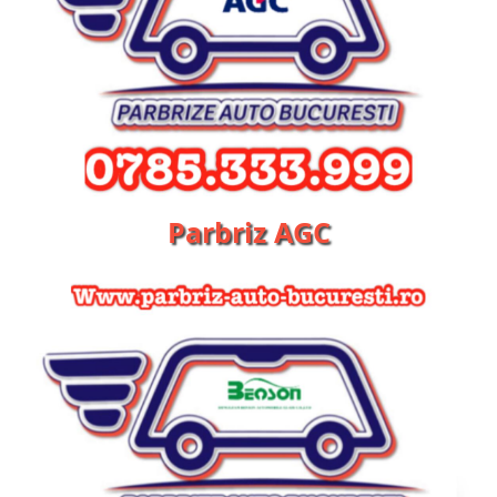
Parbriz AGC