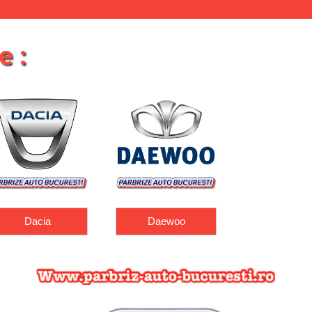
e :
Daewoo
Fiat
Ford