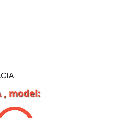
ACIA
 , model: