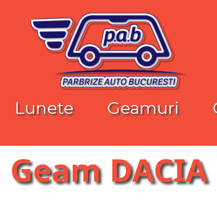
Lunete
Geamuri
Geam DACIA