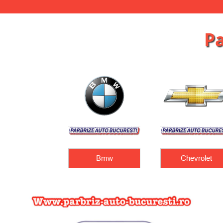
Pa
Bmw
Chevrolet
Chrysler