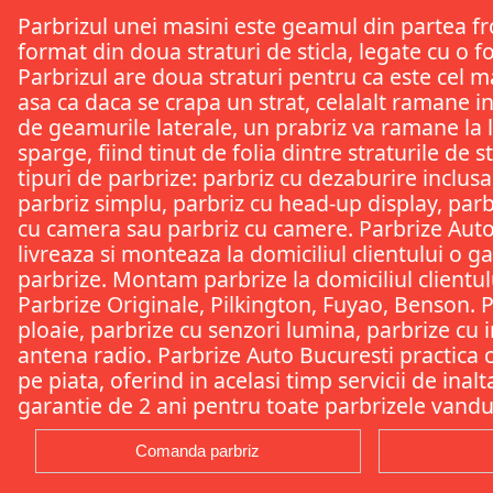
Parbrizul unei masini este geamul din partea fr
format din doua straturi de sticla, legate cu o f
Parbrizul are doua straturi pentru ca este cel m
asa ca daca se crapa un strat, celalalt ramane i
de geamurile laterale, un prabriz va ramane la l
sparge, fiind tinut de folia dintre straturile de s
tipuri de parbrize: parbriz cu dezaburire inclusa
parbriz simplu, parbriz cu head-up display, parb
cu camera sau parbriz cu camere. Parbrize Auto
livreaza si monteaza la domiciliul clientului o 
parbrize. Montam parbrize la domiciliul clientului
Parbrize Originale, Pilkington, Fuyao, Benson. 
ploaie, parbrize cu senzori lumina, parbrize cu i
antena radio. Parbrize Auto Bucuresti practica c
pe piata, oferind in acelasi timp servicii de inal
garantie de 2 ani pentru toate parbrizele vandu
Comanda parbriz