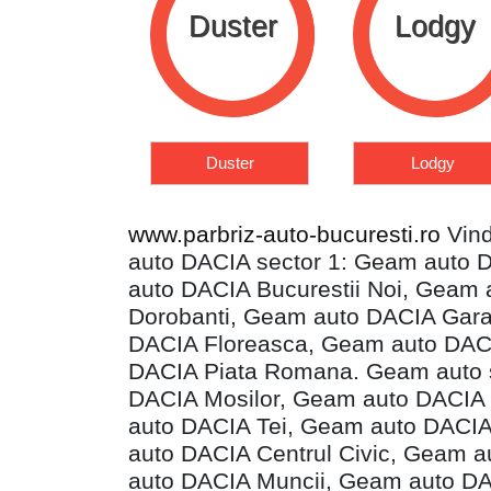
uster
Lodgy
Logan
Duster
Lodgy
Logan
www.parbriz-auto-bucuresti.ro
Vind
auto DACIA sector 1: Geam auto 
auto DACIA Bucurestii Noi, Gea
Dorobanti, Geam auto DACIA Gara
DACIA Floreasca, Geam auto DACI
DACIA Piata Romana. Geam auto s
DACIA Mosilor, Geam auto DACIA
auto DACIA Tei, Geam auto DACIA
auto DACIA Centrul Civic, Geam 
auto DACIA Muncii, Geam auto DA