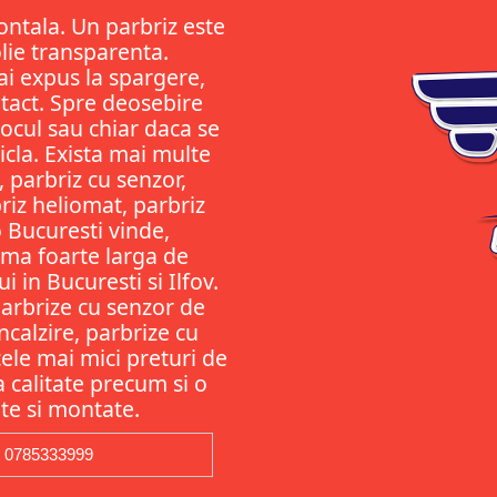
ontala. Un parbriz este
olie transparenta.
ai expus la spargere,
ntact. Spre deosebire
ocul sau chiar daca se
ticla. Exista mai multe
, parbriz cu senzor,
riz heliomat, parbriz
 Bucuresti vinde,
gama foarte larga de
 in Bucuresti si Ilfov.
Parbrize cu senzor de
ncalzire, parbrize cu
ele mai mici preturi de
ta calitate precum si o
te si montate.
0785333999