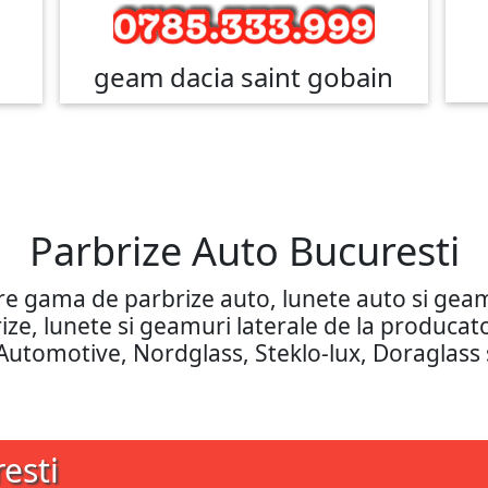
geam dacia saint gobain
Parbrize Auto Bucuresti
are gama de parbrize auto, lunete auto si ge
rbrize, lunete si geamuri laterale de la produca
 Automotive, Nordglass, Steklo-lux, Doraglass 
esti