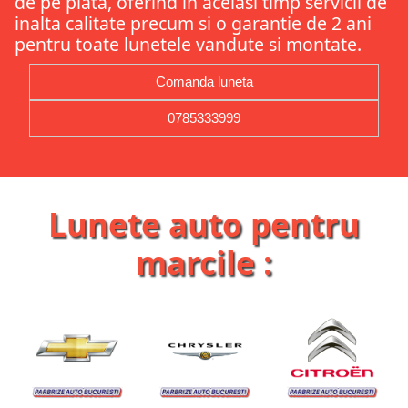
de pe piata, oferind in acelasi timp servicii de
inalta calitate precum si o garantie de 2 ani
pentru toate lunetele vandute si montate.
Comanda luneta
0785333999
Lunete auto pentru
marcile :