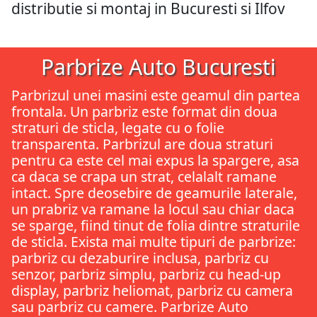
distributie si montaj in Bucuresti si Ilfov
Parbrize Auto Bucuresti
Parbrizul unei masini este geamul din partea
frontala. Un parbriz este format din doua
straturi de sticla, legate cu o folie
transparenta. Parbrizul are doua straturi
pentru ca este cel mai expus la spargere, asa
ca daca se crapa un strat, celalalt ramane
intact. Spre deosebire de geamurile laterale,
un prabriz va ramane la locul sau chiar daca
se sparge, fiind tinut de folia dintre straturile
de sticla. Exista mai multe tipuri de parbrize:
parbriz cu dezaburire inclusa, parbriz cu
senzor, parbriz simplu, parbriz cu head-up
display, parbriz heliomat, parbriz cu camera
sau parbriz cu camere. Parbrize Auto