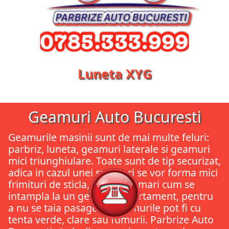
Luneta XYG
Geamuri Auto Bucuresti
Geamurile masinii sunt de mai multe feluri:
parbriz, luneta, geamuri laterale si geamuri
mici triunghiulare. Toate sunt de tip securizat,
adica in cazul unei spargeri se vor forma mici
frimituri de sticla, nu bucati mari cum se
intampla la un geam de apartament, pentru
a nu se taia pasagerii. Geamurile pot fi cu
tenta verde, clare sau fumurii. Parbrize Auto