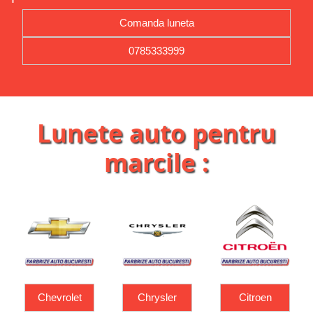
Comanda luneta
0785333999
Lunete auto pentru
marcile :
Chrysler
Citroen
Dacia