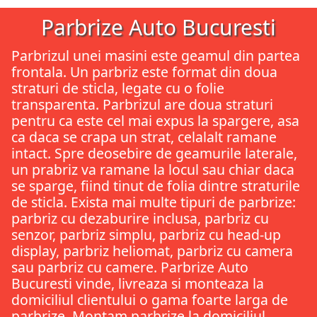
Parbrize Auto Bucuresti
Parbrizul unei masini este geamul din partea
frontala. Un parbriz este format din doua
straturi de sticla, legate cu o folie
transparenta. Parbrizul are doua straturi
pentru ca este cel mai expus la spargere, asa
ca daca se crapa un strat, celalalt ramane
intact. Spre deosebire de geamurile laterale,
un prabriz va ramane la locul sau chiar daca
se sparge, fiind tinut de folia dintre straturile
de sticla. Exista mai multe tipuri de parbrize:
parbriz cu dezaburire inclusa, parbriz cu
senzor, parbriz simplu, parbriz cu head-up
display, parbriz heliomat, parbriz cu camera
sau parbriz cu camere. Parbrize Auto
Bucuresti vinde, livreaza si monteaza la
domiciliul clientului o gama foarte larga de
parbrize. Montam parbrize la domiciliul