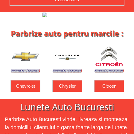
Parbrize auto pentru marcile :
Chrysler
Citroen
Dacia
Lunete Auto Bucuresti
Parbrize Auto Bucuresti vinde, livreaza si monteaza
la domiciliul clientului o gama foarte larga de lunete.