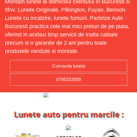
Montam lunete la domiciliul clientului in Bucuresti si
Ilfov. Lunete Originale, Pilkington, Fuyao, Benson.
Lunete cu incalzire, lunete fumurii. Parbrize Auto
Bucuresti practica cele mai mici preturi de pe piata,
oferind in acelasi timp servicii de inalta calitate
precum si o garantie de 2 ani pentru toate
produsele vandute si montate.
Comanda luneta
0785333999
Lunete auto pentru marcile :