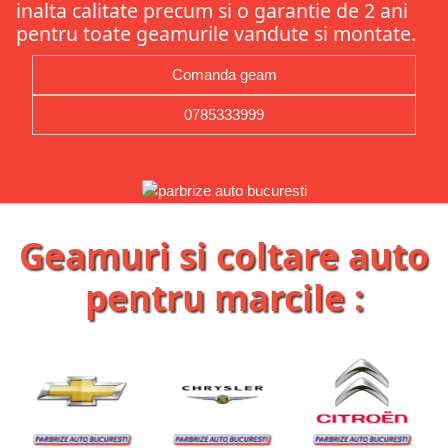
inalta calitate precum si o garantie de 2 ani
pentru toate geamurile vandute si montate.
Comanda geam
0785333999
Geamuri si coltare auto
pentru marcile :