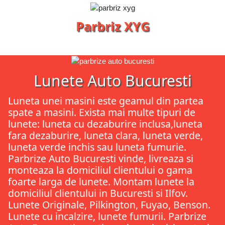
Parbriz XYG
Lunete Auto Bucuresti
Luneta unei masini este geamul din partea
spate a masini. Exista mai multe tipuri de
lunete: luneta cu dezaburire inclusa,luneta
fara dezaburire, luneta clara, luneta verde,
luneta verde inchis sau luneta fumurie.
Parbrize Auto Bucuresti vinde, livreaza si
monteaza la domiciliul clientului o gama
foarte larga de lunete. Montam lunete la
domiciliul clientului in Bucuresti si Ilfov.
Lunete Originale, Pilkington, Fuyao, Benson.
Lunete cu incalzire, lunete fumurii. Parbrize