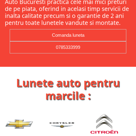
Auto Bucuresti practica cele mai mici preturi
de pe piata, oferind in acelasi timp servicii de
inalta calitate precum si o garantie de 2 ani
pentru toate lunetele vandute si montate.
Comanda luneta
0785333999
Lunete auto pentru
marcile :