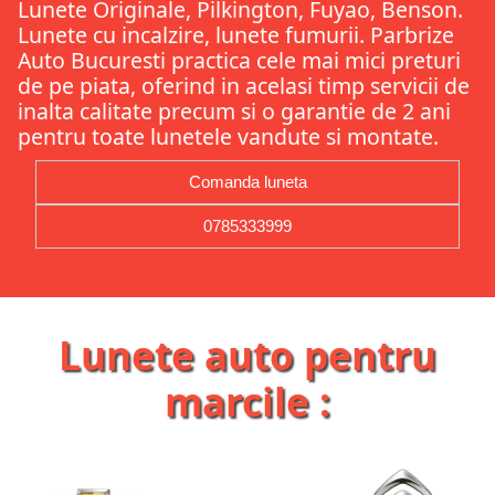
Lunete Originale, Pilkington, Fuyao, Benson.
Lunete cu incalzire, lunete fumurii. Parbrize
Auto Bucuresti practica cele mai mici preturi
de pe piata, oferind in acelasi timp servicii de
inalta calitate precum si o garantie de 2 ani
pentru toate lunetele vandute si montate.
Comanda luneta
0785333999
Lunete auto pentru
marcile :