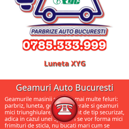
Luneta XYG
Geamuri Auto Bucuresti
Geamurile masinii sunt de mai multe feluri:
parbriz, luneta, geamuri laterale si geamuri
mici triunghiulare. Toate sunt de tip securizat,
adica in cazul unei spargeri se vor forma mici
frimituri de sticla, nu bucati mari cum se