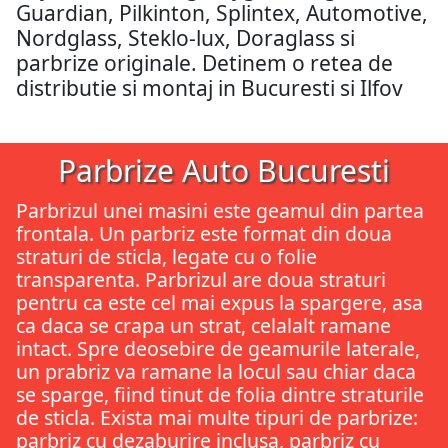
Guardian, Pilkinton, Splintex, Automotive,
Nordglass, Steklo-lux, Doraglass si
parbrize originale. Detinem o retea de
distributie si montaj in Bucuresti si Ilfov
Parbrize Auto Bucuresti
Parbrizul unei masini este geamul din partea
frontala. Un parbriz este format din doua
straturi de sticla, legate cu o folie
transparenta. Parbrizul are doua straturi
pentru ca este cel mai expus la spargere, asa
ca daca se crapa un strat, celalalt ramane
intact. Spre deosebire de geamurile laterale,
un prabriz va ramane la locul sau chiar daca
se sparge, fiind tinut de folia dintre straturile
de sticla. Exista mai multe tipuri de parbrize:
parbriz cu dezaburire inclusa, parbriz cu