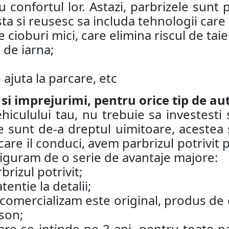
 confortul lor. Astazi, parbrizele sunt
ta si reusesc sa includa tehnologii care
 cioburi mici, care elimina riscul de taie
 de iarna;
ajuta la parcare, etc
 si imprejurimi, pentru orice tip de au
iculului tau, nu trebuie sa investesti 
 sunt de-a dreptul uimitoare, acestea su
care il conduci, avem parbrizul potrivit p
asiguram de o serie de avantaje majore:
brizul potrivit;
ntie la detalii;
l comercializam este original, produs d
son;
are se intinde pe 2 ani, pentru toate p