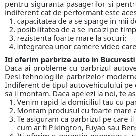
pentru siguranta pasagerilor si pentru
indiferent cat de performant este aces
capacitatea de a se sparge in mii de
posibilitatea de a se incalzi pe timp
rezistenta foarte mare la socuri;
integrarea unor camere video care 
Iti oferim parbrize auto in Bucuresti
Daca ai probleme cu parbrizul autoveh
Desi tehnologiile parbrizelor moderne
Indiferent de tipul autovehiculului pe 
sa il montam. Daca apelezi la noi, te 
Venim rapid la domiciliul tau cu par
Montam produsul cu foarte mare ate
Te asiguram ca parbrizul pe care i
cum ar fi Pikington, Fuyao sau Ben
Iti oferim o garantie generoasa, c