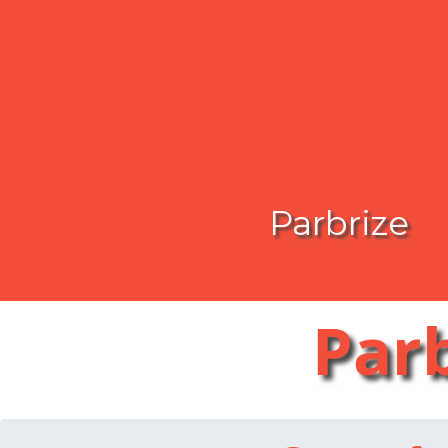
Parbrize
Par