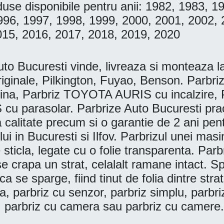
se disponibile pentru anii: 1982, 1983, 1
996, 1997, 1998, 1999, 2000, 2001, 2002, 
015, 2016, 2017, 2018, 2019, 2020
Bucuresti vinde, livreaza si monteaza la d
ginale, Pilkington, Fuyao, Benson. Parbr
na, Parbriz TOYOTA AURIS cu incalzire,
 parasolar. Parbrize Auto Bucuresti practi
lta calitate precum si o garantie de 2 ani pe
lui in Bucuresti si Ilfov. Parbrizul unei mas
 sticla, legate cu o folie transparenta. Parb
 crapa un strat, celalalt ramane intact. S
 se sparge, fiind tinut de folia dintre strat
a, parbriz cu senzor, parbriz simplu, parbri
parbriz cu camera sau parbriz cu camere.