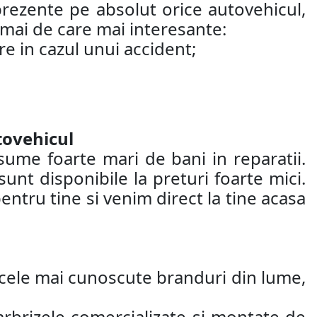
 prezente pe absolut orice autovehicul,
 mai de care mai interesante:
re in cazul unui accident;
tovehicul
sume foarte mari de bani in reparatii.
nt disponibile la preturi foarte mici.
entru tine si venim direct la tine acasa
e cele mai cunoscute branduri din lume,
arbrizele comercializate si montate de