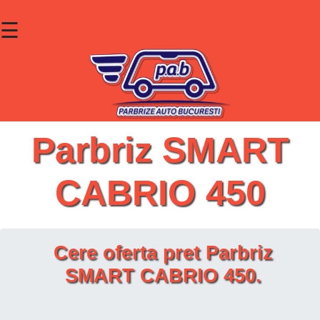
☰
×
Parbrize
Lunete
Geamuri
Parbriz SMART
Contact
CABRIO 450
Cauta un produs
Cere oferta pret Parbriz
SMART CABRIO 450.