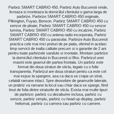
Parbriz SMART CABRIO 450. Parbriz Auto Bucuresti vinde,
livreaza si monteaza la domiciliul clientului o gama larga de
parbrize. Parbrize SMART CABRIO 450 originale,
Pilkington, Fuyao, Benson. Parbriz SMART CABRIO 450 cu
senzor de ploaie, Parbriz SMART CABRIO 450 cu senzor
lumina, Parbriz SMART CABRIO 450 cu incalzire, Parbriz
SMART CABRIO 450 cu antena radio incorporata, Parbriz
SMART CABRIO 450 cu parasolar. Parbrize Auto Bucuresti
practica cele mai mici preturi de pe piata, oferind in acelasi
timp servicii de inalta calitate precum si o garantie de 2 ani
pentru toate parbrizele vandute si montate. Montam parbrize
la domiciliul clientului in Bucuresti si Ilfov. Parbrizul unei
masini este geamul din partea frontala. Un parbriz este
format din doua straturi de sticla, legate cu o folie
transparenta. Parbrizul are doua straturi pentru ca este cel
mai expus la spargere, asa ca daca se crapa un strat,
celalalt ramane intact. Spre deosebire de geamurile laterale,
un prabriz va ramane la locul sau chiar daca se sparge, fiind
tinut de folia dintre straturile de sticla. Exista mai multe tipuri
de parbrize: parbriz cu dezaburire inclusa, parbriz cu
senzor, parbriz simplu, parbriz cu head-up display, parbriz
heliomat, parbriz cu camera sau parbriz cu camere.