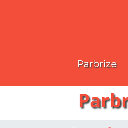
Parbrize
Parb