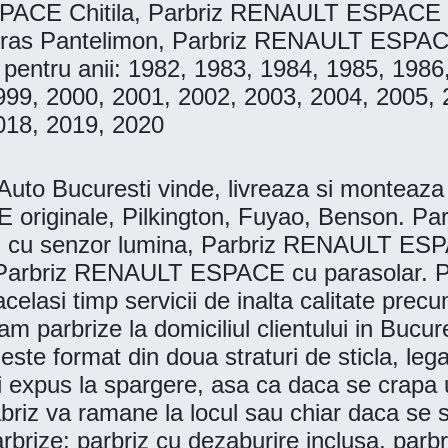
PACE Chitila, Parbriz RENAULT ESPACE
as Pantelimon, Parbriz RENAULT ESPACE
pentru anii: 1982, 1983, 1984, 1985, 1986
999, 2000, 2001, 2002, 2003, 2004, 2005, 
018, 2019, 2020
 Bucuresti vinde, livreaza si monteaza la
 originale, Pilkington, Fuyao, Benson. 
cu senzor lumina, Parbriz RENAULT ESPA
Parbriz RENAULT ESPACE cu parasolar. Par
 acelasi timp servicii de inalta calitate prec
 parbrize la domiciliul clientului in Bucures
este format din doua straturi de sticla, lega
i expus la spargere, asa ca daca se crapa u
riz va ramane la locul sau chiar daca se spar
arbrize: parbriz cu dezaburire inclusa, parb