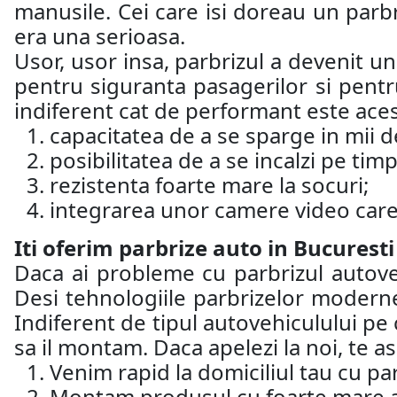
manusile. Cei care isi doreau un parb
era una serioasa.
Usor, usor insa, parbrizul a devenit u
pentru siguranta pasagerilor si pentru
indiferent cat de performant este aces
capacitatea de a se sparge in mii de
posibilitatea de a se incalzi pe timp
rezistenta foarte mare la socuri;
integrarea unor camere video care 
Iti oferim parbrize auto in Bucuresti
Daca ai probleme cu parbrizul autoveh
Desi tehnologiile parbrizelor moderne
Indiferent de tipul autovehiculului pe 
sa il montam. Daca apelezi la noi, te 
Venim rapid la domiciliul tau cu par
Montam produsul cu foarte mare ate