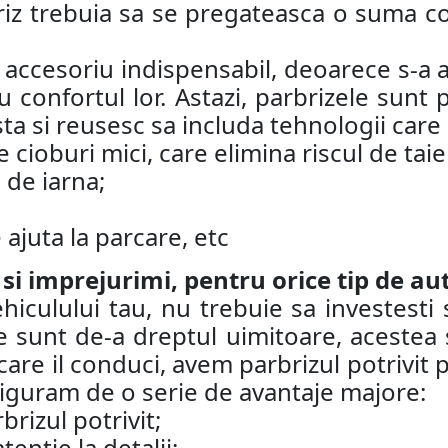
riz trebuia sa se pregateasca o suma co
n accesoriu indispensabil, deoarece s-a a
 confortul lor. Astazi, parbrizele sunt
ta si reusesc sa includa tehnologii care
 cioburi mici, care elimina riscul de taie
 de iarna;
ajuta la parcare, etc
 si imprejurimi, pentru orice tip de au
iculului tau, nu trebuie sa investesti 
 sunt de-a dreptul uimitoare, acestea su
care il conduci, avem parbrizul potrivit p
asiguram de o serie de avantaje majore:
brizul potrivit;
ntie la detalii;