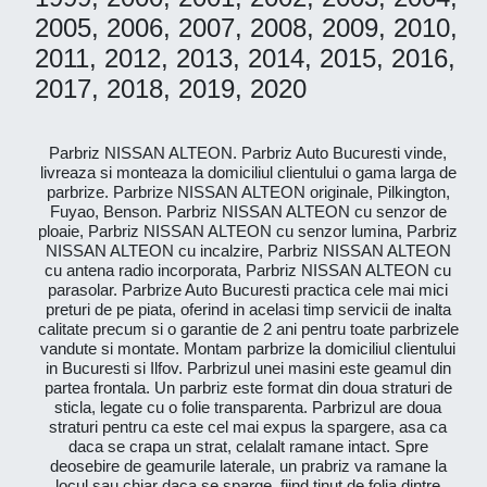
2005, 2006, 2007, 2008, 2009, 2010,
2011, 2012, 2013, 2014, 2015, 2016,
2017, 2018, 2019, 2020
Parbriz NISSAN ALTEON. Parbriz Auto Bucuresti vinde,
livreaza si monteaza la domiciliul clientului o gama larga de
parbrize. Parbrize NISSAN ALTEON originale, Pilkington,
Fuyao, Benson. Parbriz NISSAN ALTEON cu senzor de
ploaie, Parbriz NISSAN ALTEON cu senzor lumina, Parbriz
NISSAN ALTEON cu incalzire, Parbriz NISSAN ALTEON
cu antena radio incorporata, Parbriz NISSAN ALTEON cu
parasolar. Parbrize Auto Bucuresti practica cele mai mici
preturi de pe piata, oferind in acelasi timp servicii de inalta
calitate precum si o garantie de 2 ani pentru toate parbrizele
vandute si montate. Montam parbrize la domiciliul clientului
in Bucuresti si Ilfov. Parbrizul unei masini este geamul din
partea frontala. Un parbriz este format din doua straturi de
sticla, legate cu o folie transparenta. Parbrizul are doua
straturi pentru ca este cel mai expus la spargere, asa ca
daca se crapa un strat, celalalt ramane intact. Spre
deosebire de geamurile laterale, un prabriz va ramane la
locul sau chiar daca se sparge, fiind tinut de folia dintre