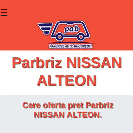
☰
×
Parbrize
Lunete
Geamuri
Parbriz NISSAN
Contact
ALTEON
Cauta un produs
Cere oferta pret Parbriz
NISSAN ALTEON.