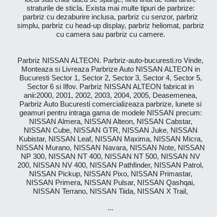
straturile de sticla. Exista mai multe tipuri de parbrize:
parbriz cu dezaburire inclusa, parbriz cu senzor, parbriz
simplu, parbriz cu head-up display, parbriz heliomat, parbriz
cu camera sau parbriz cu camere.
Parbriz NISSAN ALTEON. Parbriz-auto-bucuresti.ro Vinde,
Monteaza si Livreaza Parbrize Auto NISSAN ALTEON in
Bucuresti Sector 1, Sector 2, Sector 3, Sector 4, Sector 5,
Sector 6 si Ilfov. Parbriz NISSAN ALTEON fabricat in
anii:2000, 2001, 2002, 2003, 2004, 2005, Deasemenea,
Parbriz Auto Bucuresti comercializeaza parbrize, lunete si
geamuri pentru intraga gama de modele NISSAN precum:
NISSAN Almera, NISSAN Alteon, NISSAN Cabstar,
NISSAN Cube, NISSAN GTR, NISSAN Juke, NISSAN
Kubistar, NISSAN Leaf, NISSAN Maxima, NISSAN Micra,
NISSAN Murano, NISSAN Navara, NISSAN Note, NISSAN
NP 300, NISSAN NT 400, NISSAN NT 500, NISSAN NV
200, NISSAN NV 400, NISSAN Pathfinder, NISSAN Patrol,
NISSAN Pickup, NISSAN Pixo, NISSAN Primastar,
NISSAN Primera, NISSAN Pulsar, NISSAN Qashqai,
NISSAN Terrano, NISSAN Tiida, NISSAN X Trail,
...