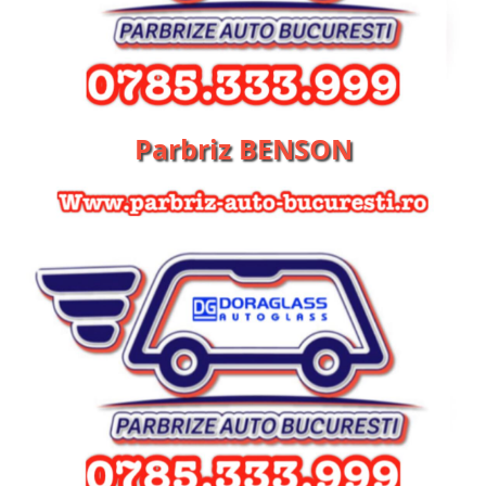
Parbriz BENSON