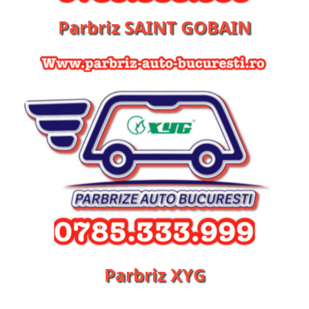
Parbriz SAINT GOBAIN
Parbriz XYG