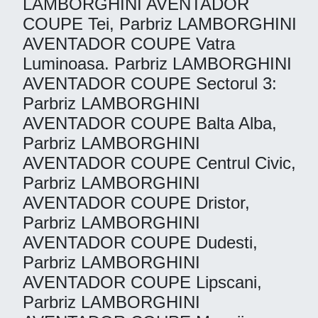
LAMBORGHINI AVENTADOR
COUPE Tei, Parbriz LAMBORGHINI
AVENTADOR COUPE Vatra
Luminoasa. Parbriz LAMBORGHINI
AVENTADOR COUPE Sectorul 3:
Parbriz LAMBORGHINI
AVENTADOR COUPE Balta Alba,
Parbriz LAMBORGHINI
AVENTADOR COUPE Centrul Civic,
Parbriz LAMBORGHINI
AVENTADOR COUPE Dristor,
Parbriz LAMBORGHINI
AVENTADOR COUPE Dudesti,
Parbriz LAMBORGHINI
AVENTADOR COUPE Lipscani,
Parbriz LAMBORGHINI