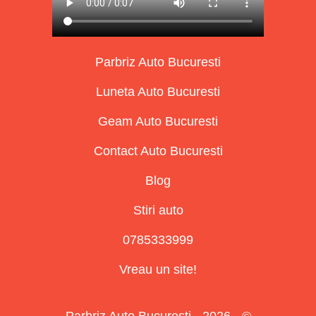
Parbriz Auto Bucuresti
Luneta Auto Bucuresti
Geam Auto Bucuresti
Contact Auto Bucuresti
Blog
Stiri auto
0785333999
Vreau un site!
Parbriz Auto Bucuresti - 2026 - ©