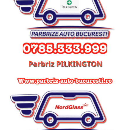
Parbriz PILKINGTON