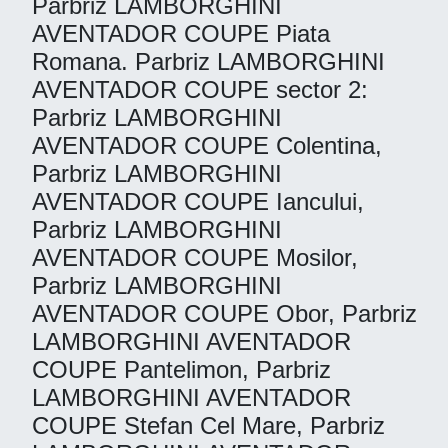
Parbriz LAMBORGHINI
AVENTADOR COUPE Piata
Romana. Parbriz LAMBORGHINI
AVENTADOR COUPE sector 2:
Parbriz LAMBORGHINI
AVENTADOR COUPE Colentina,
Parbriz LAMBORGHINI
AVENTADOR COUPE Iancului,
Parbriz LAMBORGHINI
AVENTADOR COUPE Mosilor,
Parbriz LAMBORGHINI
AVENTADOR COUPE Obor, Parbriz
LAMBORGHINI AVENTADOR
COUPE Pantelimon, Parbriz
LAMBORGHINI AVENTADOR
COUPE Stefan Cel Mare, Parbriz