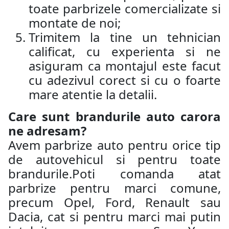
toate parbrizele comercializate si
montate de noi;
Trimitem la tine un tehnician
calificat, cu experienta si ne
asiguram ca montajul este facut
cu adezivul corect si cu o foarte
mare atentie la detalii.
Care sunt brandurile auto carora
ne adresam?
Avem parbrize auto pentru orice tip
de autovehicul si pentru toate
brandurile.Poti comanda atat
parbrize pentru marci comune,
precum Opel, Ford, Renault sau
Dacia, cat si pentru marci mai putin