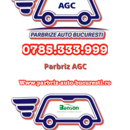
Parbriz AGC