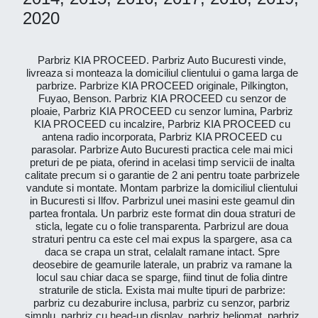
2020
Parbriz KIA PROCEED. Parbriz Auto Bucuresti vinde,
livreaza si monteaza la domiciliul clientului o gama larga de
parbrize. Parbrize KIA PROCEED originale, Pilkington,
Fuyao, Benson. Parbriz KIA PROCEED cu senzor de
ploaie, Parbriz KIA PROCEED cu senzor lumina, Parbriz
KIA PROCEED cu incalzire, Parbriz KIA PROCEED cu
antena radio incorporata, Parbriz KIA PROCEED cu
parasolar. Parbrize Auto Bucuresti practica cele mai mici
preturi de pe piata, oferind in acelasi timp servicii de inalta
calitate precum si o garantie de 2 ani pentru toate parbrizele
vandute si montate. Montam parbrize la domiciliul clientului
in Bucuresti si Ilfov. Parbrizul unei masini este geamul din
partea frontala. Un parbriz este format din doua straturi de
sticla, legate cu o folie transparenta. Parbrizul are doua
straturi pentru ca este cel mai expus la spargere, asa ca
daca se crapa un strat, celalalt ramane intact. Spre
deosebire de geamurile laterale, un prabriz va ramane la
locul sau chiar daca se sparge, fiind tinut de folia dintre
straturile de sticla. Exista mai multe tipuri de parbrize:
parbriz cu dezaburire inclusa, parbriz cu senzor, parbriz
simplu, parbriz cu head-up display, parbriz heliomat, parbriz