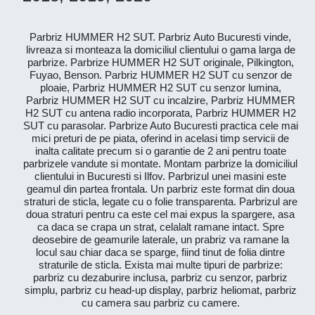
Parbriz HUMMER H2 SUT. Parbriz Auto Bucuresti vinde,
livreaza si monteaza la domiciliul clientului o gama larga de
parbrize. Parbrize HUMMER H2 SUT originale, Pilkington,
Fuyao, Benson. Parbriz HUMMER H2 SUT cu senzor de
ploaie, Parbriz HUMMER H2 SUT cu senzor lumina,
Parbriz HUMMER H2 SUT cu incalzire, Parbriz HUMMER
H2 SUT cu antena radio incorporata, Parbriz HUMMER H2
SUT cu parasolar. Parbrize Auto Bucuresti practica cele mai
mici preturi de pe piata, oferind in acelasi timp servicii de
inalta calitate precum si o garantie de 2 ani pentru toate
parbrizele vandute si montate. Montam parbrize la domiciliul
clientului in Bucuresti si Ilfov. Parbrizul unei masini este
geamul din partea frontala. Un parbriz este format din doua
straturi de sticla, legate cu o folie transparenta. Parbrizul are
doua straturi pentru ca este cel mai expus la spargere, asa
ca daca se crapa un strat, celalalt ramane intact. Spre
deosebire de geamurile laterale, un prabriz va ramane la
locul sau chiar daca se sparge, fiind tinut de folia dintre
straturile de sticla. Exista mai multe tipuri de parbrize:
parbriz cu dezaburire inclusa, parbriz cu senzor, parbriz
simplu, parbriz cu head-up display, parbriz heliomat, parbriz
cu camera sau parbriz cu camere.