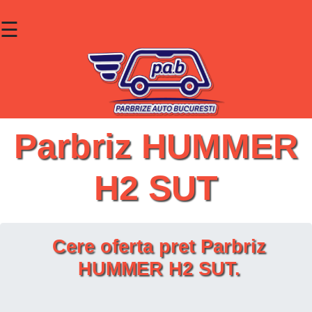
☰
×
Parbrize
Lunete
Geamuri
Parbriz HUMMER
Contact
H2 SUT
Cauta un produs
Cere oferta pret Parbriz
HUMMER H2 SUT.