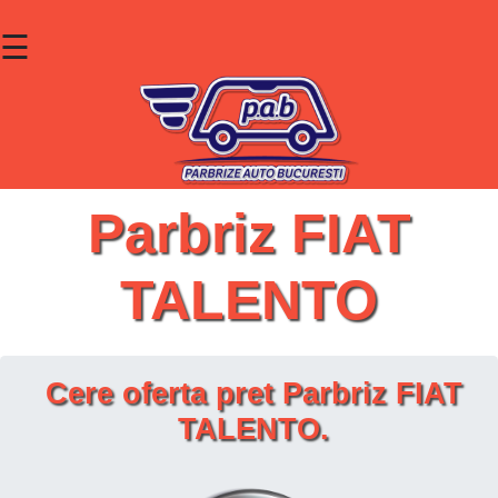
☰
×
Parbrize
Lunete
Geamuri
Parbriz FIAT
Contact
TALENTO
Cauta un produs
Cere oferta pret Parbriz FIAT
TALENTO.