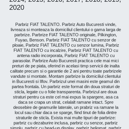
2020
Parbriz FIAT TALENTO. Parbriz Auto Bucuresti vinde,
livreaza si monteaza la domiciliul clientului o gama larga de
parbrize. Parbrize FIAT TALENTO originale, Pilkington,
Fuyao, Benson. Parbriz FIAT TALENTO cu senzor de
ploaie, Parbriz FIAT TALENTO cu senzor lumina, Parbriz
FIAT TALENTO cu incalzire, Parbriz FIAT TALENTO cu
antena radio incorporata, Parbriz FIAT TALENTO cu
parasolar. Parbrize Auto Bucuresti practica cele mai mici
preturi de pe piata, oferind in acelasi timp servicii de inalta
calitate precum si o garantie de 2 ani pentru toate parbrizele
vandute si montate. Montam parbrize la domiciliul clientului
in Bucuresti si Ilfov. Parbrizul unei masini este geamul din
partea frontala. Un parbriz este format din doua straturi de
sticla, legate cu o folie transparenta. Parbrizul are doua
straturi pentru ca este cel mai expus la spargere, asa ca
daca se crapa un strat, celalalt ramane intact. Spre
deosebire de geamurile laterale, un prabriz va ramane la
locul sau chiar daca se sparge, fiind tinut de folia dintre
straturile de sticla. Exista mai multe tipuri de parbrize:
parbriz cu dezaburire inclusa, parbriz cu senzor, parbriz
simplu, parbriz cu head-up display, parbriz heliomat, parbriz