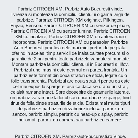
Parbriz CITROEN XM. Parbriz Auto Bucuresti vinde,
livreaza si monteaza la domiciliul clientului o gama larga de
parbrize. Parbrize CITROEN XM originale, Pilkington,
Fuyao, Benson. Parbriz CITROEN XM cu senzor de ploaie,
Parbriz CITROEN XM cu senzor lumina, Parbriz CITROEN
XM cu incalzire, Parbriz CITROEN XM cu antena radio
incorporata, Parbriz CITROEN XM cu parasolar. Parbrize
Auto Bucuresti practica cele mai mici preturi de pe piata,
oferind in acelasi timp servicii de inalta calitate precum si o
garantie de 2 ani pentru toate parbrizele vandute si montate.
Montam parbrize la domiciliul clientului in Bucuresti si Ilfov.
Parbrizul unei masini este geamul din partea frontala. Un
parbriz este format din doua straturi de sticla, legate cu o
folie transparenta. Parbrizul are doua straturi pentru ca este
cel mai expus la spargere, asa ca daca se crapa un strat,
celalalt ramane intact. Spre deosebire de geamurile laterale,
un prabriz va ramane la locul sau chiar daca se sparge, fiind
tinut de folia dintre straturile de sticla. Exista mai multe tipuri
de parbrize: parbriz cu dezaburire inclusa, parbriz cu
senzor, parbriz simplu, parbriz cu head-up display, parbriz
heliomat, parbriz cu camera sau parbriz cu camere.
Parbriz CITROEN XM. Parbriz-auto-bucuresti.ro Vinde,