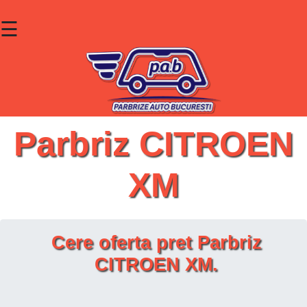
☰
×
Parbrize
Lunete
Geamuri
Parbriz CITROEN
Contact
XM
Cauta un produs
Cere oferta pret Parbriz
CITROEN XM.