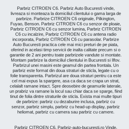
Parbriz CITROEN C6. Parbriz Auto Bucuresti vinde,
livreaza si monteaza la domiciliul clientului o gama larga de
parbrize. Parbrize CITROEN C6 originale, Pilkington,
Fuyao, Benson. Parbriz CITROEN C6 cu senzor de ploaie,
Parbriz CITROEN C6 cu senzor lumina, Parbriz CITROEN
C6 cu incalzire, Parbriz CITROEN C6 cu antena radio
incorporata, Parbriz CITROEN C6 cu parasolar. Parbrize
Auto Bucuresti practica cele mai mici preturi de pe piata,
oferind in acelasi timp servicii de inalta calitate precum si o
garantie de 2 ani pentru toate parbrizele vandute si montate.
Montam parbrize la domiciliul clientului in Bucuresti si Ilfov.
Parbrizul unei masini este geamul din partea frontala. Un
parbriz este format din doua straturi de sticla, legate cu o
folie transparenta. Parbrizul are doua straturi pentru ca este
cel mai expus la spargere, asa ca daca se crapa un strat,
celalalt ramane intact. Spre deosebire de geamurile laterale,
un prabriz va ramane la locul sau chiar daca se sparge, fiind
tinut de folia dintre straturile de sticla. Exista mai multe tipuri
de parbrize: parbriz cu dezaburire inclusa, parbriz cu
senzor, parbriz simplu, parbriz cu head-up display, parbriz
heliomat, parbriz cu camera sau parbriz cu camere.
Parbriz CITROEN C6. Parbriz-auto-bucuresti.ro Vinde,