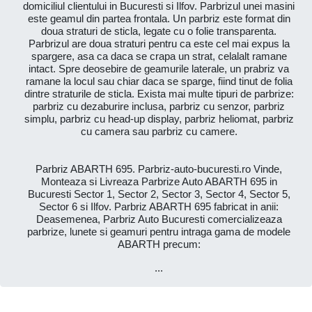
domiciliul clientului in Bucuresti si Ilfov. Parbrizul unei masini
este geamul din partea frontala. Un parbriz este format din
doua straturi de sticla, legate cu o folie transparenta.
Parbrizul are doua straturi pentru ca este cel mai expus la
spargere, asa ca daca se crapa un strat, celalalt ramane
intact. Spre deosebire de geamurile laterale, un prabriz va
ramane la locul sau chiar daca se sparge, fiind tinut de folia
dintre straturile de sticla. Exista mai multe tipuri de parbrize:
parbriz cu dezaburire inclusa, parbriz cu senzor, parbriz
simplu, parbriz cu head-up display, parbriz heliomat, parbriz
cu camera sau parbriz cu camere.
Parbriz ABARTH 695. Parbriz-auto-bucuresti.ro Vinde,
Monteaza si Livreaza Parbrize Auto ABARTH 695 in
Bucuresti Sector 1, Sector 2, Sector 3, Sector 4, Sector 5,
Sector 6 si Ilfov. Parbriz ABARTH 695 fabricat in anii:
Deasemenea, Parbriz Auto Bucuresti comercializeaza
parbrize, lunete si geamuri pentru intraga gama de modele
ABARTH precum:
...