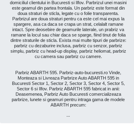
domiciliul clientului in Bucuresti si Ilfov. Parbrizul unei masini
este geamul din partea frontala. Un parbriz este format din
doua straturi de sticla, legate cu o folie transparenta.
Parbrizul are doua straturi pentru ca este cel mai expus la
spargere, asa ca daca se crapa un strat, celalalt ramane
intact. Spre deosebire de geamurile laterale, un prabriz va
ramane la locul sau chiar daca se sparge, fiind tinut de folia
dintre straturile de sticla. Exista mai multe tipuri de parbrize:
parbriz cu dezaburire inclusa, parbriz cu senzor, parbriz
simplu, parbriz cu head-up display, parbriz heliomat, parbriz
cu camera sau parbriz cu camere.
Parbriz ABARTH 595. Parbriz-auto-bucuresti.ro Vinde,
Monteaza si Livreaza Parbrize Auto ABARTH 595 in
Bucuresti Sector 1, Sector 2, Sector 3, Sector 4, Sector 5,
Sector 6 si Ilfov. Parbriz ABARTH 595 fabricat in anii:
Deasemenea, Parbriz Auto Bucuresti comercializeaza
parbrize, lunete si geamuri pentru intraga gama de modele
ABARTH precum:
...