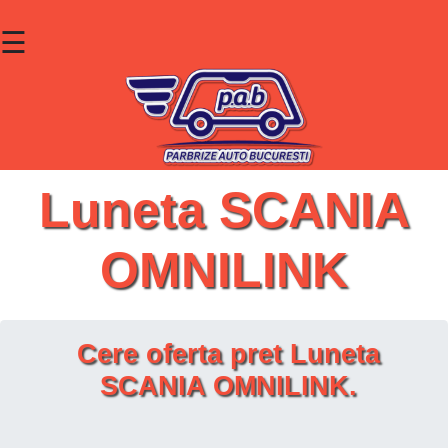
☰
×
Parbrize
Lunete
Geamuri
Luneta SCANIA
Contact
OMNILINK
Cauta un produs
Cere oferta pret Luneta
SCANIA OMNILINK.