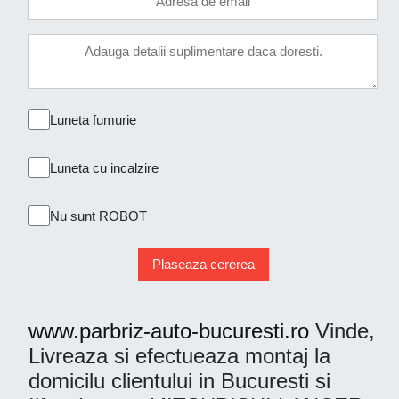
Luneta fumurie
Luneta cu incalzire
Nu sunt ROBOT
Plaseaza cererea
www.parbriz-auto-bucuresti.ro
Vinde,
Livreaza si efectueaza montaj la
domicilu clientului in Bucuresti si