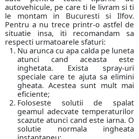
autovehicule, pe care ti le livram si ti
le montam in Bucuresti si Ilfov.
Pentru a nu trece printr-o astfel de
situatie insa, iti recomandam sa
respecti urmatoarele sfaturi:
Nu arunca cu apa calda pe luneta
atunci cand aceasta este
inghetata. Exista spray-uri
speciale care te ajuta sa elimini
gheata. Acestea sunt mult mai
eficiente;
Foloseste solutii de spalat
geamul adecvate temperaturilor
scazute atunci cand este iarna. O
solutie normala ingheata
instantaneu;