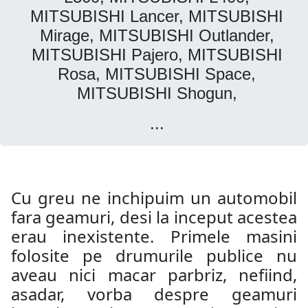
MITSUBISHI Lancer, MITSUBISHI
Mirage, MITSUBISHI Outlander,
MITSUBISHI Pajero, MITSUBISHI
Rosa, MITSUBISHI Space,
MITSUBISHI Shogun,
...
Cu greu ne inchipuim un automobil
fara geamuri, desi la inceput acestea
erau inexistente. Primele masini
folosite pe drumurile publice nu
aveau nici macar parbriz, nefiind,
asadar, vorba despre geamuri