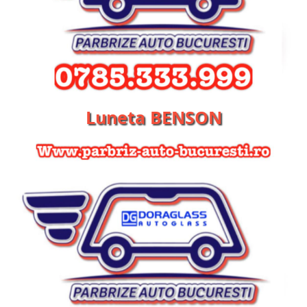
Luneta BENSON