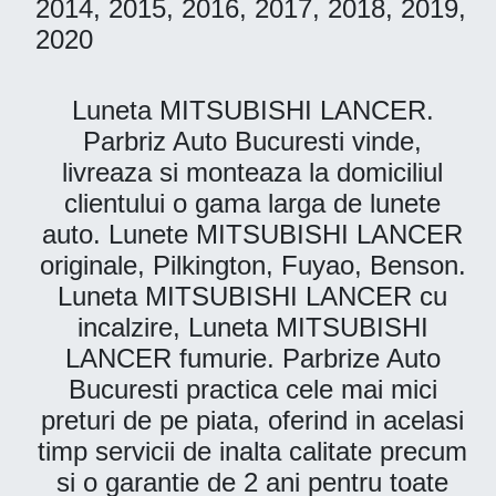
2014, 2015, 2016, 2017, 2018, 2019,
2020
Luneta MITSUBISHI LANCER.
Parbriz Auto Bucuresti vinde,
livreaza si monteaza la domiciliul
clientului o gama larga de lunete
auto. Lunete MITSUBISHI LANCER
originale, Pilkington, Fuyao, Benson.
Luneta MITSUBISHI LANCER cu
incalzire, Luneta MITSUBISHI
LANCER fumurie. Parbrize Auto
Bucuresti practica cele mai mici
preturi de pe piata, oferind in acelasi
timp servicii de inalta calitate precum
si o garantie de 2 ani pentru toate