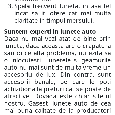
Spala frecvent luneta, in asa fel
incat sa iti ofere cat mai multa
claritate in timpul mersului.
Suntem experti in lunete auto
Daca nu mai vezi atat de bine prin
luneta, daca aceasta are o crapatura
sau orice alta problema, nu ezita sa
o inlocuiesti. Lunetele si geamurile
auto nu mai sunt de multa vreme un
accesoriu de lux. Din contra, sunt
accesorii banale, pe care le poti
achizitiona la preturi cat se poate de
atractive. Dovada este chiar site-ul
nostru. Gasesti lunete auto de cea
mai buna calitate de la producatori