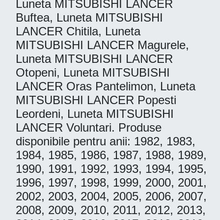
Luneta MITSUBISHI LANCER
Buftea, Luneta MITSUBISHI
LANCER Chitila, Luneta
MITSUBISHI LANCER Magurele,
Luneta MITSUBISHI LANCER
Otopeni, Luneta MITSUBISHI
LANCER Oras Pantelimon, Luneta
MITSUBISHI LANCER Popesti
Leordeni, Luneta MITSUBISHI
LANCER Voluntari. Produse
disponibile pentru anii: 1982, 1983,
1984, 1985, 1986, 1987, 1988, 1989,
1990, 1991, 1992, 1993, 1994, 1995,
1996, 1997, 1998, 1999, 2000, 2001,
2002, 2003, 2004, 2005, 2006, 2007,
2008, 2009, 2010, 2011, 2012, 2013,