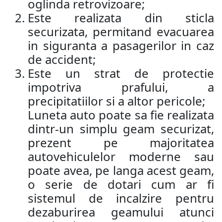
oglinda retrovizoare;
Este realizata din sticla
securizata, permitand evacuarea
in siguranta a pasagerilor in caz
de accident;
Este un strat de protectie
impotriva prafului, a
precipitatiilor si a altor pericole;
Luneta auto poate sa fie realizata
dintr-un simplu geam securizat,
prezent pe majoritatea
autovehiculelor moderne sau
poate avea, pe langa acest geam,
o serie de dotari cum ar fi
sistemul de incalzire pentru
dezaburirea geamului atunci