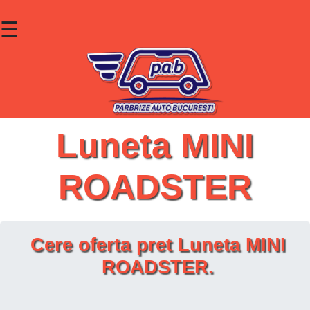
☰
×
Parbrize
Lunete
Geamuri
Luneta MINI
Contact
ROADSTER
Cauta un produs
Cere oferta pret Luneta MINI
ROADSTER.