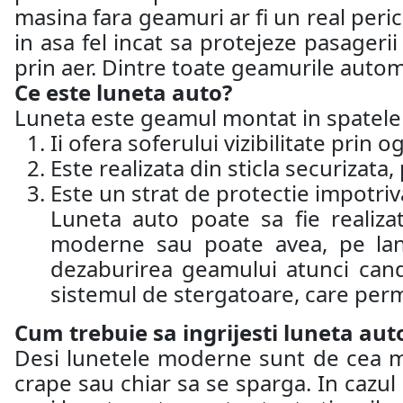
masina fara geamuri ar fi un real peri
in asa fel incat sa protejeze pasageri
prin aer. Dintre toate geamurile automo
Ce este luneta auto?
Luneta este geamul montat in spatele a
Ii ofera soferului vizibilitate prin 
Este realizata din sticla securizat
Este un strat de protectie impotriva 
Luneta auto poate sa fie realiza
moderne sau poate avea, pe lang
dezaburirea geamului atunci cand
sistemul de stergatoare, care perm
Cum trebuie sa ingrijesti luneta aut
Desi lunetele moderne sunt de cea mai 
crape sau chiar sa se sparga. In cazul 