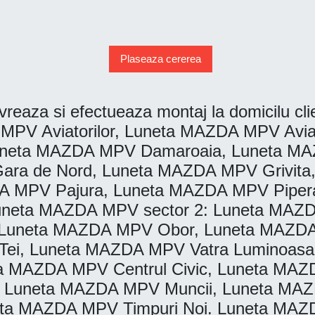
Plaseaza cererea
vreaza si efectueaza montaj la domicilu clien
PV Aviatorilor, Luneta MAZDA MPV Avia
Luneta MAZDA MPV Damaroaia, Luneta M
ra de Nord, Luneta MAZDA MPV Grivita, 
 MPV Pajura, Luneta MAZDA MPV Pipera
neta MAZDA MPV sector 2: Luneta MAZ
r, Luneta MAZDA MPV Obor, Luneta MAZ
Tei, Luneta MAZDA MPV Vatra Luminoasa
a MAZDA MPV Centrul Civic, Luneta MA
i, Luneta MAZDA MPV Muncii, Luneta M
neta MAZDA MPV Timpuri Noi. Luneta MAZ