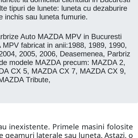
te tipuri de lunete: luneta cu dezaburire
e inchis sau luneta fumurie.
arbrize Auto MAZDA MPV in Bucuresti
A MPV fabricat in anii:1988, 1989, 1990,
 2004, 2005, 2006, Deasemenea, Parbriz
gama de modele MAZDA precum: MAZDA 2,
DA CX 5, MAZDA CX 7, MAZDA CX 9,
AZDA Tribute,
u inexistente. Primele masini folosite
 geamuri laterale sau luneta. Astazi, o