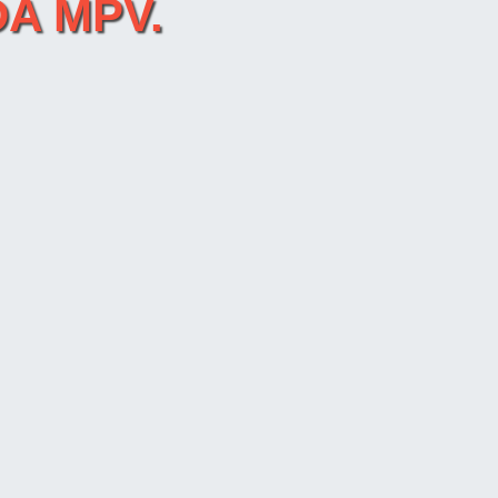
DA MPV.