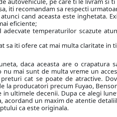
e autovehicule, pe care ti le livram si t
insa, iti recomandam sa respecti urmatoar
tunci cand aceasta este inghetata. Exis
ai eficiente;
l adecvate temperaturilor scazute atun
at sa iti ofere cat mai multa claritate in
uneta, daca aceasta are o crapatura s
to nu mai sunt de multa vreme un acceso
a preturi cat se poate de atractive. Dov
 de la producatori precum Fuyao, Benson
 in ultimele decenii. Dupa ce alegi lune
a, acordand un maxim de atentie detalii
ptului ca este originala.