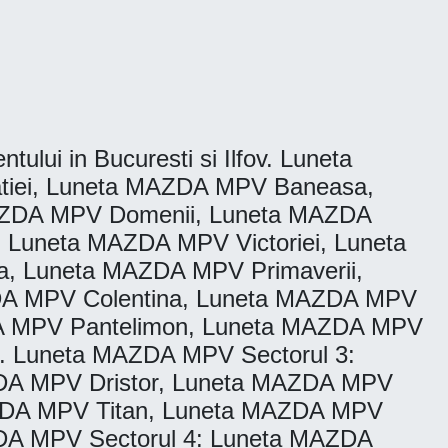
tului in Bucuresti si Ilfov. Luneta
tiei, Luneta MAZDA MPV Baneasa,
AZDA MPV Domenii, Luneta MAZDA
Luneta MAZDA MPV Victoriei, Luneta
, Luneta MAZDA MPV Primaverii,
DA MPV Colentina, Luneta MAZDA MPV
DA MPV Pantelimon, Luneta MAZDA MPV
. Luneta MAZDA MPV Sectorul 3:
ZDA MPV Dristor, Luneta MAZDA MPV
AZDA MPV Titan, Luneta MAZDA MPV
DA MPV Sectorul 4: Luneta MAZDA