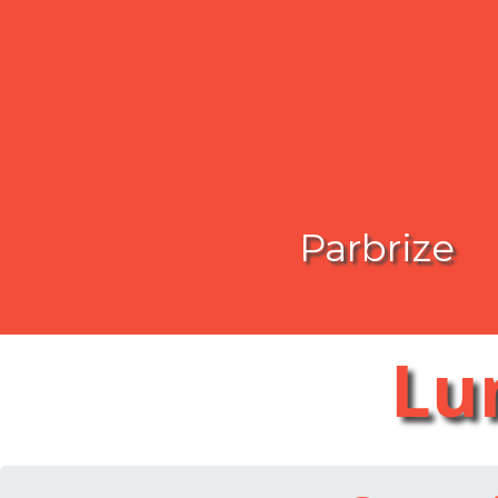
Parbrize
Lu