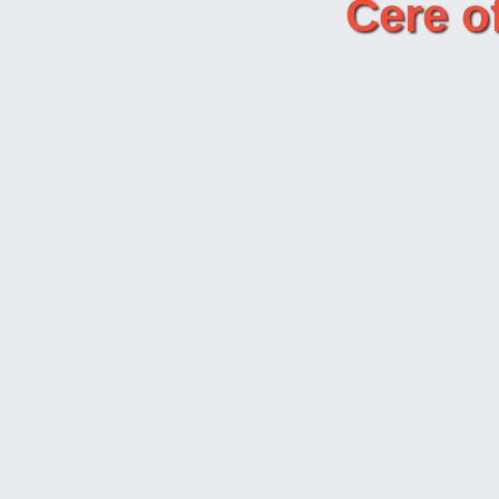
Cere o