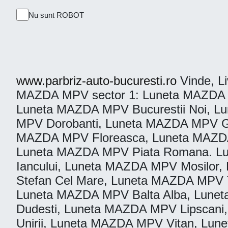
Nu sunt ROBOT
www.parbriz-auto-bucuresti.ro
Vinde, Li
MAZDA MPV sector 1: Luneta MAZDA M
Luneta MAZDA MPV Bucurestii Noi, 
MPV Dorobanti, Luneta MAZDA MPV Ga
MAZDA MPV Floreasca, Luneta MAZDA
Luneta MAZDA MPV Piata Romana. Lu
Iancului, Luneta MAZDA MPV Mosilo
Stefan Cel Mare, Luneta MAZDA MPV 
Luneta MAZDA MPV Balta Alba, Lunet
Dudesti, Luneta MAZDA MPV Lipscan
Unirii, Luneta MAZDA MPV Vitan, Lu