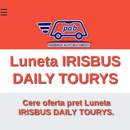
☰
×
Parbrize
Lunete
Geamuri
Luneta IRISBUS
Contact
DAILY TOURYS
Cauta un produs
Cere oferta pret Luneta
IRISBUS DAILY TOURYS.