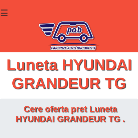
☰
×
Parbrize
Lunete
Geamuri
Luneta HYUNDAI
Contact
GRANDEUR TG
Cauta un produs
Cere oferta pret Luneta
HYUNDAI GRANDEUR TG .