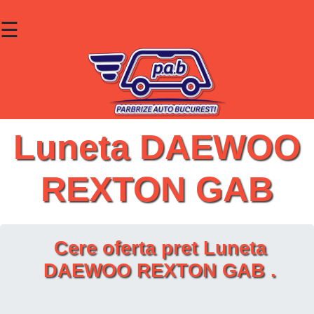
☰
×
Parbrize
Lunete
Geamuri
Luneta DAEWOO
Contact
REXTON GAB
Cauta un produs
Cere oferta pret Luneta
DAEWOO REXTON GAB .