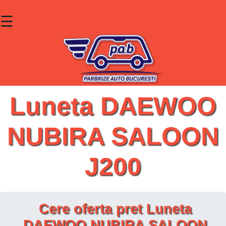
☰
×
Parbrize
Lunete
Geamuri
Luneta DAEWOO
Contact
NUBIRA SALOON
Cauta un produs
J200
Cere oferta pret Luneta
DAEWOO NUBIRA SALOON