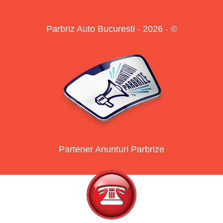
Parbriz Auto Bucuresti - 2026 - ©
Partener Anunturi Parbrize