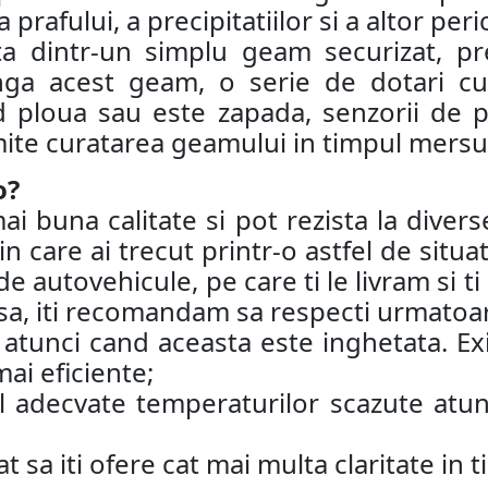
prafului, a precipitatiilor si a altor peri
ta dintr-un simplu geam securizat, pr
a acest geam, o serie de dotari cum
 ploua sau este zapada, senzorii de p
ite curatarea geamului in timpul mersul
o?
buna calitate si pot rezista la diverse
in care ai trecut printr-o astfel de situ
e autovehicule, pe care ti le livram si t
insa, iti recomandam sa respecti urmatoar
tunci cand aceasta este inghetata. Exis
ai eficiente;
l adecvate temperaturilor scazute atun
at sa iti ofere cat mai multa claritate in