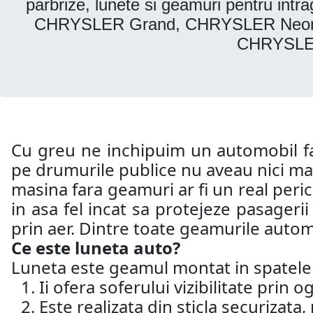
parbrize, lunete si geamuri pentru
CHRYSLER Grand, CHRYSLER Neon,
CHRYSLER
Cu greu ne inchipuim un automobil far
pe drumurile publice nu aveau nici mac
masina fara geamuri ar fi un real peri
in asa fel incat sa protejeze pasageri
prin aer. Dintre toate geamurile automo
Ce este luneta auto?
Luneta este geamul montat in spatele a
Ii ofera soferului vizibilitate prin 
Este realizata din sticla securizat