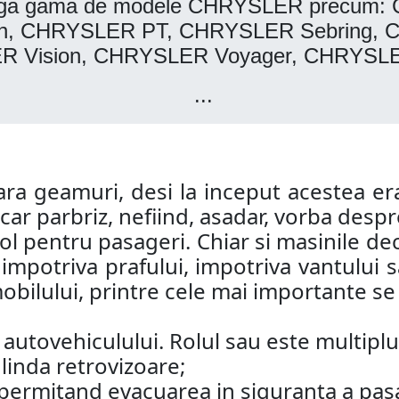
 intraga gama de modele CHRYSLER precu
 CHRYSLER PT, CHRYSLER Sebring, CH
 Vision, CHRYSLER Voyager, CHRYSLE
...
a geamuri, desi la inceput acestea era
ar parbriz, nefiind, asadar, vorba despre
col pentru pasageri. Chiar si masinile de
i impotriva prafului, impotriva vantului
bilului, printre cele mai importante se a
utovehiculului. Rolul sau este multiplu
oglinda retrovizoare;
a, permitand evacuarea in siguranta a pas