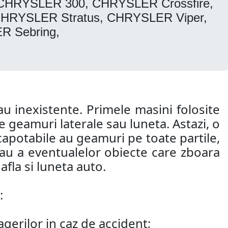
m: CHRYSLER 300, CHRYSLER Crossfire,
RYSLER Stratus, CHRYSLER Viper,
R Sebring,
u inexistente. Primele masini folosite
 geamuri laterale sau luneta. Astazi, o
capotabile au geamuri pe toate partile,
 sau a eventualelor obiecte care zboara
fla si luneta auto.
:
agerilor in caz de accident;