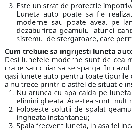
Este un strat de protectie impotriva 
Luneta auto poate sa fie realiza
moderne sau poate avea, pe lang
dezaburirea geamului atunci cand
sistemul de stergatoare, care perm
Cum trebuie sa ingrijesti luneta aut
Desi lunetele moderne sunt de cea mai 
crape sau chiar sa se sparga. In cazul 
gasi lunete auto pentru toate tipurile d
a nu trece printr-o astfel de situatie 
Nu arunca cu apa calda pe luneta a
elimini gheata. Acestea sunt mult m
Foloseste solutii de spalat geamu
ingheata instantaneu;
Spala frecvent luneta, in asa fel inc