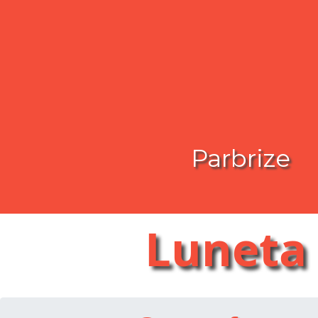
Parbrize
Luneta