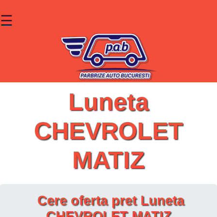
☰
×
Parbrize
Lunete
Geamuri
Luneta
Contact
CHEVROLET
Cauta un produs
MATIZ
Cere oferta pret Luneta
CHEVROLET MATIZ.