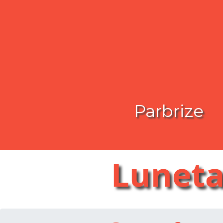
Parbrize
Lunet