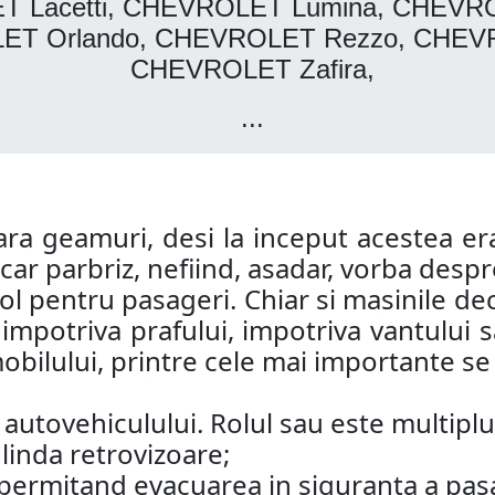
 Lacetti, CHEVROLET Lumina, CHEVRO
ET Orlando, CHEVROLET Rezzo, CHEVR
CHEVROLET Zafira,
...
a geamuri, desi la inceput acestea era
ar parbriz, nefiind, asadar, vorba despre
col pentru pasageri. Chiar si masinile de
i impotriva prafului, impotriva vantului
bilului, printre cele mai importante se a
utovehiculului. Rolul sau este multiplu
oglinda retrovizoare;
a, permitand evacuarea in siguranta a pas