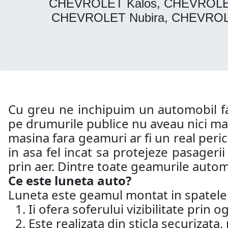
CHEVROLET Kalos, CHEVROLET
CHEVROLET Nubira, CHEVROL
Cu greu ne inchipuim un automobil far
pe drumurile publice nu aveau nici mac
masina fara geamuri ar fi un real peri
in asa fel incat sa protejeze pasageri
prin aer. Dintre toate geamurile automo
Ce este luneta auto?
Luneta este geamul montat in spatele a
Ii ofera soferului vizibilitate prin 
Este realizata din sticla securizat