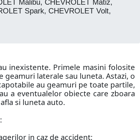
LET Malibu, CHEVROLET Matiz,
OLET Spark, CHEVROLET Volt,
u inexistente. Primele masini folosite
 geamuri laterale sau luneta. Astazi, o
capotabile au geamuri pe toate partile,
 sau a eventualelor obiecte care zboara
fla si luneta auto.
:
agerilor in caz de accident;