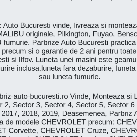
 Bucuresti vinde, livreaza si monteaza la
ALIBU originale, Pilkington, Fuyao, B
urie. Parbrize Auto Bucuresti practica ce
tate precum si o garantie de 2 ani pentru to
uresti si Ilfov. Luneta unei masini este geam
urire inclusa,luneta fara dezaburire, luneta
sau luneta fumurie.
z-auto-bucuresti.ro Vinde, Monteaza si
r 2, Sector 3, Sector 4, Sector 5, Secto
6, 2017, 2018, 2019, Deasemenea, Parbriz 
a gama de modele CHEVROLET precum: C
T Corvette, CHEVROLET Cruze, CHEVR