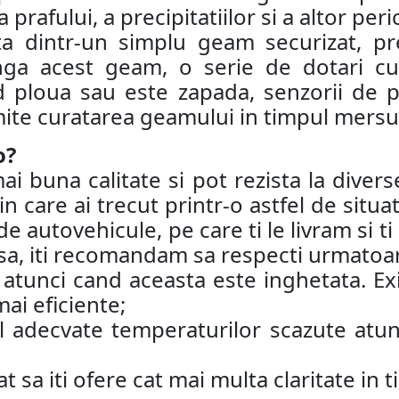
prafului, a precipitatiilor si a altor peri
ta dintr-un simplu geam securizat, pr
a acest geam, o serie de dotari cum
 ploua sau este zapada, senzorii de p
ite curatarea geamului in timpul mersul
o?
buna calitate si pot rezista la diverse
in care ai trecut printr-o astfel de situ
e autovehicule, pe care ti le livram si t
insa, iti recomandam sa respecti urmatoar
tunci cand aceasta este inghetata. Exis
ai eficiente;
l adecvate temperaturilor scazute atun
at sa iti ofere cat mai multa claritate in