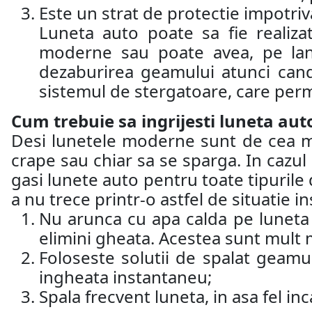
Este un strat de protectie impotriva 
Luneta auto poate sa fie realiza
moderne sau poate avea, pe lang
dezaburirea geamului atunci cand
sistemul de stergatoare, care perm
Cum trebuie sa ingrijesti luneta aut
Desi lunetele moderne sunt de cea mai 
crape sau chiar sa se sparga. In cazul 
gasi lunete auto pentru toate tipurile d
a nu trece printr-o astfel de situatie 
Nu arunca cu apa calda pe luneta a
elimini gheata. Acestea sunt mult m
Foloseste solutii de spalat geamu
ingheata instantaneu;
Spala frecvent luneta, in asa fel inc