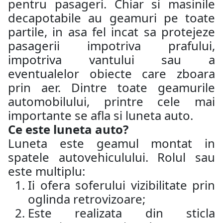
pentru pasageri. Chiar si masinile
decapotabile au geamuri pe toate
partile, in asa fel incat sa protejeze
pasagerii impotriva prafului,
impotriva vantului sau a
eventualelor obiecte care zboara
prin aer. Dintre toate geamurile
automobilului, printre cele mai
importante se afla si luneta auto.
Ce este luneta auto?
Luneta este geamul montat in
spatele autovehiculului. Rolul sau
este multiplu:
Ii ofera soferului vizibilitate prin
oglinda retrovizoare;
Este realizata din sticla