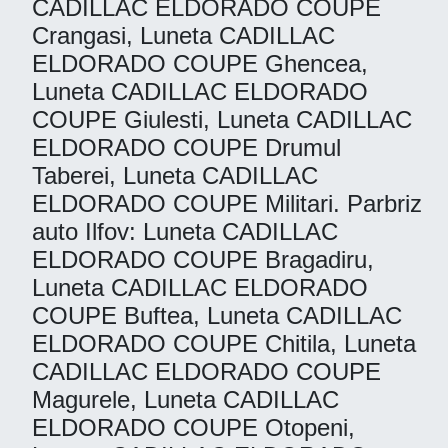
CADILLAC ELDORADO COUPE
Crangasi, Luneta CADILLAC
ELDORADO COUPE Ghencea,
Luneta CADILLAC ELDORADO
COUPE Giulesti, Luneta CADILLAC
ELDORADO COUPE Drumul
Taberei, Luneta CADILLAC
ELDORADO COUPE Militari. Parbriz
auto Ilfov: Luneta CADILLAC
ELDORADO COUPE Bragadiru,
Luneta CADILLAC ELDORADO
COUPE Buftea, Luneta CADILLAC
ELDORADO COUPE Chitila, Luneta
CADILLAC ELDORADO COUPE
Magurele, Luneta CADILLAC
ELDORADO COUPE Otopeni,