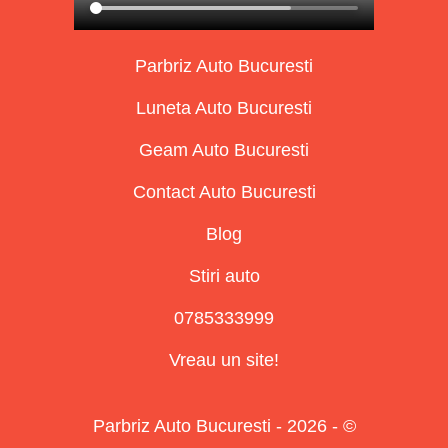
Parbriz Auto Bucuresti
Luneta Auto Bucuresti
Geam Auto Bucuresti
Contact Auto Bucuresti
Blog
Stiri auto
0785333999
Vreau un site!
Parbriz Auto Bucuresti - 2026 - ©