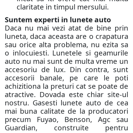
claritate in timpul mersului.
Suntem experti in lunete auto
Daca nu mai vezi atat de bine prin
luneta, daca aceasta are o crapatura
sau orice alta problema, nu ezita sa
o inlocuiesti. Lunetele si geamurile
auto nu mai sunt de multa vreme un
accesoriu de lux. Din contra, sunt
accesorii banale, pe care le poti
achizitiona la preturi cat se poate de
atractive. Dovada este chiar site-ul
nostru. Gasesti lunete auto de cea
mai buna calitate de la producatori
precum Fuyao, Benson, Agc sau
Guardian, construite pentru