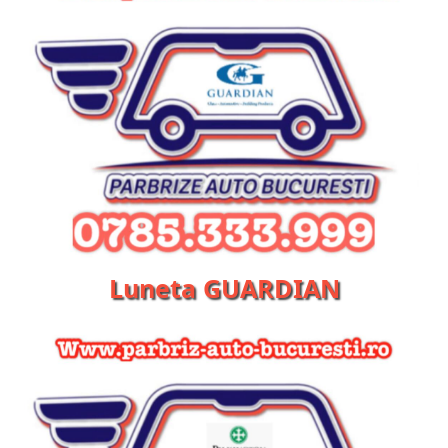
Luneta GUARDIAN