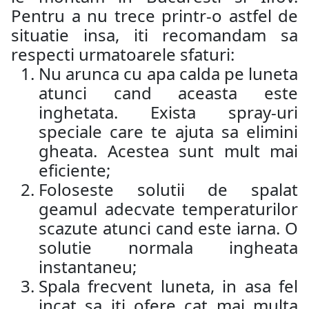
Pentru a nu trece printr-o astfel de
situatie insa, iti recomandam sa
respecti urmatoarele sfaturi:
Nu arunca cu apa calda pe luneta
atunci cand aceasta este
inghetata. Exista spray-uri
speciale care te ajuta sa elimini
gheata. Acestea sunt mult mai
eficiente;
Foloseste solutii de spalat
geamul adecvate temperaturilor
scazute atunci cand este iarna. O
solutie normala ingheata
instantaneu;
Spala frecvent luneta, in asa fel
incat sa iti ofere cat mai multa