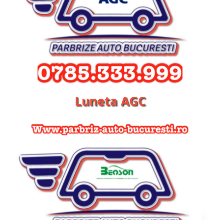
Luneta AGC