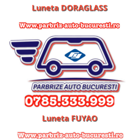
Luneta DORAGLASS
Luneta FUYAO