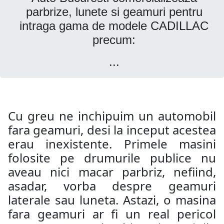
parbrize, lunete si geamuri pentru
intraga gama de modele CADILLAC
precum:
...
Cu greu ne inchipuim un automobil
fara geamuri, desi la inceput acestea
erau inexistente. Primele masini
folosite pe drumurile publice nu
aveau nici macar parbriz, nefiind,
asadar, vorba despre geamuri
laterale sau luneta. Astazi, o masina
fara geamuri ar fi un real pericol