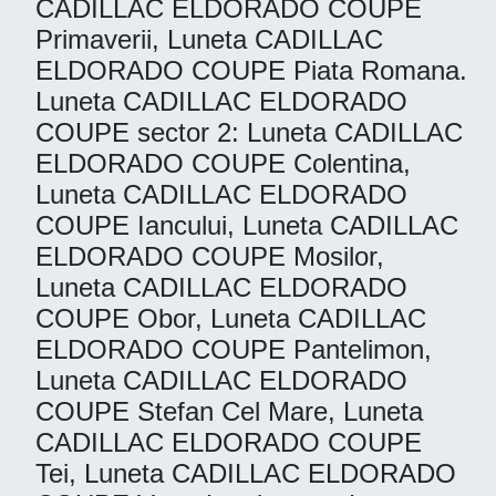
CADILLAC ELDORADO COUPE
Primaverii, Luneta CADILLAC
ELDORADO COUPE Piata Romana.
Luneta CADILLAC ELDORADO
COUPE sector 2: Luneta CADILLAC
ELDORADO COUPE Colentina,
Luneta CADILLAC ELDORADO
COUPE Iancului, Luneta CADILLAC
ELDORADO COUPE Mosilor,
Luneta CADILLAC ELDORADO
COUPE Obor, Luneta CADILLAC
ELDORADO COUPE Pantelimon,
Luneta CADILLAC ELDORADO
COUPE Stefan Cel Mare, Luneta
CADILLAC ELDORADO COUPE
Tei, Luneta CADILLAC ELDORADO