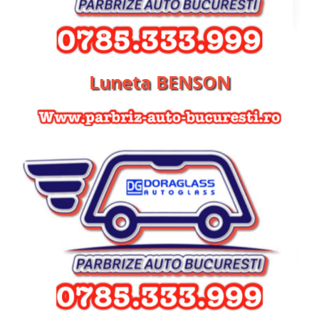
Luneta BENSON