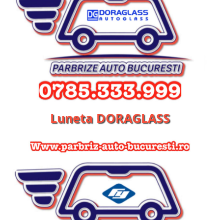
Luneta DORAGLASS