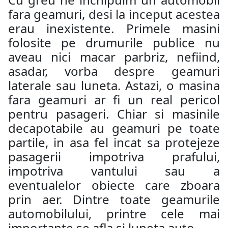
fara geamuri, desi la inceput acestea
erau inexistente. Primele masini
folosite pe drumurile publice nu
aveau nici macar parbriz, nefiind,
asadar, vorba despre geamuri
laterale sau luneta. Astazi, o masina
fara geamuri ar fi un real pericol
pentru pasageri. Chiar si masinile
decapotabile au geamuri pe toate
partile, in asa fel incat sa protejeze
pasagerii impotriva prafului,
impotriva vantului sau a
eventualelor obiecte care zboara
prin aer. Dintre toate geamurile
automobilului, printre cele mai
importante se afla si luneta auto.