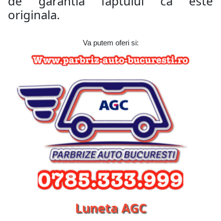
de garantia faptului ca este
originala.
Va putem oferi si:
Luneta AGC