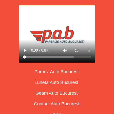
Parbriz Auto Bucuresti
Luneta Auto Bucuresti
Geam Auto Bucuresti
Contact Auto Bucuresti