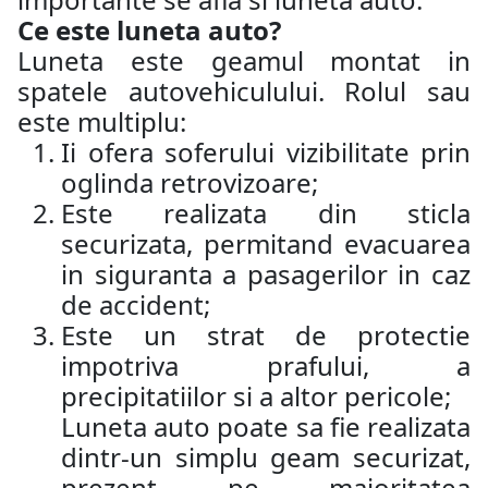
Ce este luneta auto?
Luneta este geamul montat in
spatele autovehiculului. Rolul sau
este multiplu:
Ii ofera soferului vizibilitate prin
oglinda retrovizoare;
Este realizata din sticla
securizata, permitand evacuarea
in siguranta a pasagerilor in caz
de accident;
Este un strat de protectie
impotriva prafului, a
precipitatiilor si a altor pericole;
Luneta auto poate sa fie realizata
dintr-un simplu geam securizat,
prezent pe majoritatea