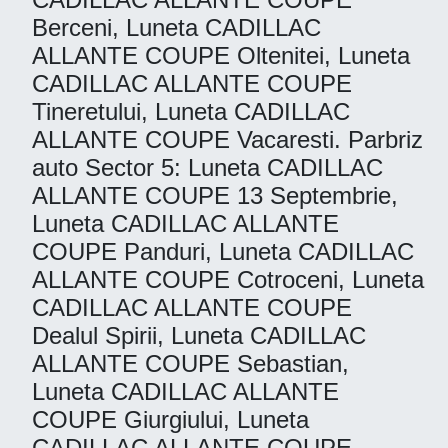
Berceni, Luneta CADILLAC
ALLANTE COUPE Oltenitei, Luneta
CADILLAC ALLANTE COUPE
Tineretului, Luneta CADILLAC
ALLANTE COUPE Vacaresti. Parbriz
auto Sector 5: Luneta CADILLAC
ALLANTE COUPE 13 Septembrie,
Luneta CADILLAC ALLANTE
COUPE Panduri, Luneta CADILLAC
ALLANTE COUPE Cotroceni, Luneta
CADILLAC ALLANTE COUPE
Dealul Spirii, Luneta CADILLAC
ALLANTE COUPE Sebastian,
Luneta CADILLAC ALLANTE
COUPE Giurgiului, Luneta
CADILLAC ALLANTE COUPE