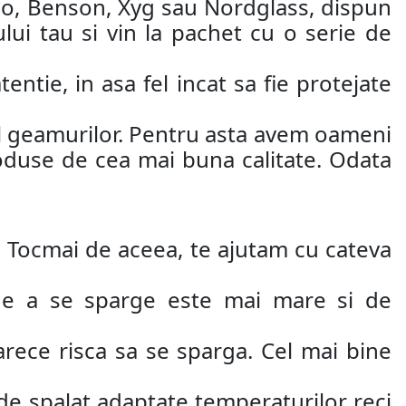
ao, Benson, Xyg sau Nordglass, dispun
ui tau si vin la pachet cu o serie de
entie, in asa fel incat sa fie protejate
jul geamurilor. Pentru asta avem oameni
roduse de cea mai buna calitate. Odata
oi. Tocmai de aceea, te ajutam cu cateva
 de a se sparge este mai mare si de
rece risca sa se sparga. Cel mai bine
 de spalat adaptate temperaturilor reci