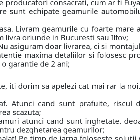
e producatori consacrati, cum ar fi Fuy
e sunt echipate geamurile automobilul
acasa. Livram geamurile cu foarte mare at
 livra oriunde in Bucuresti sau Ilfov;
 Nu asiguram doar livrarea, ci si monta
atentie maxima detaliilor si folosesc p
o garantie de 2 ani;
e, iti dorim sa apelezi cat mai rar la n
af. Atunci cand sunt prafuite, riscul
rea scazuta;
amuri atunci cand sunt inghetate, deoa
pentru dezghetarea geamurilor;
alat! Pe timp de iarna foloseste solutii