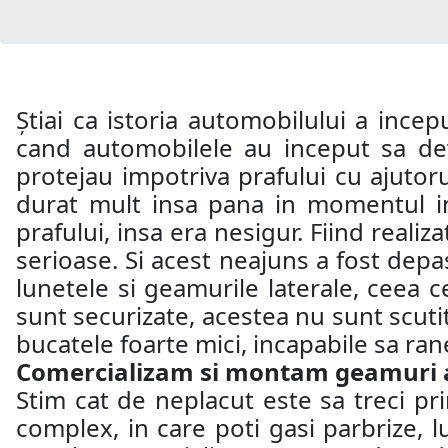
Știai ca istoria automobilului a incep
cand automobilele au inceput sa dev
protejau impotriva prafului cu ajutoru
durat mult insa pana in momentul in 
prafului, insa era nesigur. Fiind realiz
serioase. Si acest neajuns a fost depas
lunetele si geamurile laterale, ceea c
sunt securizate, acestea nu sunt scutit
bucatele foarte mici, incapabile sa ra
Comercializam si montam geamuri aut
Stim cat de neplacut este sa treci p
complex, in care poti gasi parbrize, 