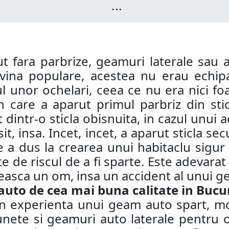
...
ut fara parbrize, geamuri laterale sau 
ina populare, acestea nu erau echipa
l unor ochelari, ceea ce nu era nici foar
care a aparut primul parbriz din stic
at dintr-o sticla obisnuita, in cazul unui
it, insa. Incet, incet, a aparut sticla s
e a dus la crearea unui habitaclu sigur 
e de riscul de a fi sparte. Este adevarat
neasca un om, insa un accident al unui g
o de cea mai buna calitate in Bucure
rin experienta unui geam auto spart, 
lunete si geamuri auto laterale pentru 