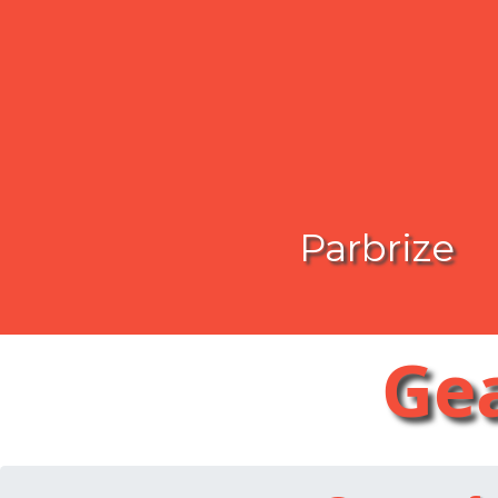
Parbrize
Ge