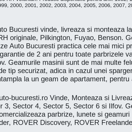
999, 2000, 2001, 2002, 2003, 2004, 2005, 2006, 2007, 2
ucuresti vinde, livreaza si monteaza la d
 originale, Pilkington, Fuyao, Benson. 
uto Bucuresti practica cele mai mici pretu
 o garantie de 2 ani pentru toate parbrizele
lfov. Geamurile masinii sunt de mai multe fel
e tip securizat, adica in cazul unei spargeri
ntampla la un geam de apartament, pentru a
o-bucuresti.ro Vinde, Monteaza si Livre
r 3, Sector 4, Sector 5, Sector 6 si Ilfov
omercializeaza parbrize, lunete si geamu
er, ROVER Discovery, ROVER Freelande