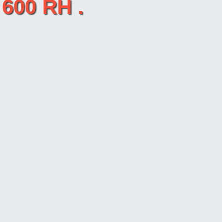
600 RH .