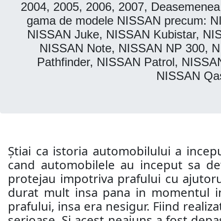
2004, 2005, 2006, 2007, Deasemenea, P
gama de modele NISSAN precum: N
NISSAN Juke, NISSAN Kubistar, N
NISSAN Note, NISSAN NP 300, N
Pathfinder, NISSAN Patrol, NISS
NISSAN Qash
Știai ca istoria automobilului a incep
cand automobilele au inceput sa dev
protejau impotriva prafului cu ajutoru
durat mult insa pana in momentul in 
prafului, insa era nesigur. Fiind realiz
serioase. Si acest neajuns a fost depas