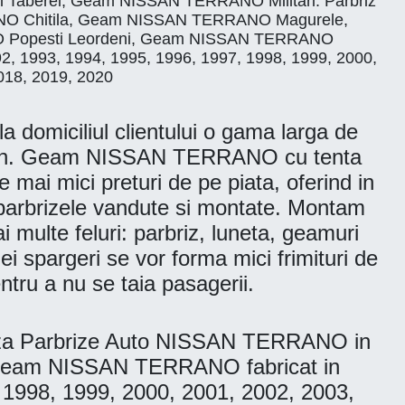
erei, Geam NISSAN TERRANO Militari. Parbriz
O Chitila, Geam NISSAN TERRANO Magurele,
Popesti Leordeni, Geam NISSAN TERRANO
992, 1993, 1994, 1995, 1996, 1997, 1998, 1999, 2000,
018, 2019, 2020
omiciliul clientului o gama larga de
nson. Geam NISSAN TERRANO cu tenta
i mici preturi de pe piata, oferind in
te parbrizele vandute si montate. Montam
ai multe feluri: parbriz, luneta, geamuri
ei spargeri se vor forma mici frimituri de
tru a nu se taia pasagerii.
aza Parbrize Auto NISSAN TERRANO in
ov. Geam NISSAN TERRANO fabricat in
 1998, 1999, 2000, 2001, 2002, 2003,