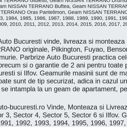
ERRANO Giulesti, Geam NISSAN TERRANO Drumul Tab
 Geam NISSAN TERRANO Buftea, Geam NISSAN TERRAN
TERRANO Oras Pantelimon, Geam NISSAN TERRANO 
1983, 1984, 1985, 1986, 1987, 1988, 1989, 1990, 1991, 1
009, 2010, 2011, 2012, 2013, 2014, 2015, 2016, 2017, 2
ucuresti vinde, livreaza si monteaza la d
RANO originale, Pilkington, Fuyao, Be
 Parbrize Auto Bucuresti practica cele ma
te precum si o garantie de 2 ani pentru toa
curesti si Ilfov. Geamurile masinii sunt de m
oate sunt de tip securizat, adica in cazul un
m se intampla la un geam de apartament, pen
-bucuresti.ro Vinde, Monteaza si Livre
tor 3, Sector 4, Sector 5, Sector 6 si Ilf
1991, 1992, 1993, 1994, 1995, 1996, 1997,