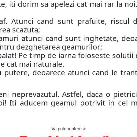
e, iti dorim sa apelezi cat mai rar la n
af. Atunci cand sunt prafuite, riscul
rea scazuta;
amuri atunci cand sunt inghetate, deoa
pentru dezghetarea geamurilor;
alat! Pe timp de iarna foloseste solutii
te cat mai naturale.
u putere, deoarece atunci cand le trant
eni neprevazutul. Astfel, daca o pietri
oi! Iti aducem geamul potrivit in cel 
Va putem oferi si: