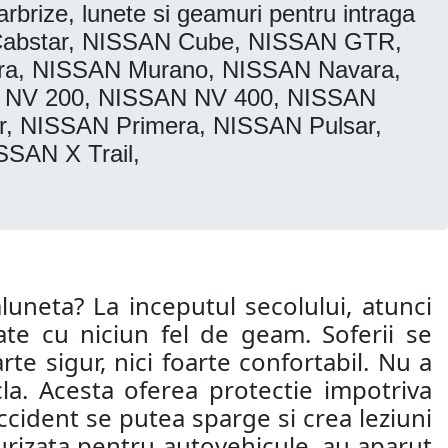
brize, lunete si geamuri pentru intraga
Cabstar, NISSAN Cube, NISSAN GTR,
ra, NISSAN Murano, NISSAN Navara,
 NV 200, NISSAN NV 400, NISSAN
r, NISSAN Primera, NISSAN Pulsar,
SAN X Trail,
aluneta? La inceputul secolului, atunci
te cu niciun fel de geam. Soferii se
te sigur, nici foarte confortabil. Nu a
la. Acesta oferea protectie impotriva
 accident se putea sparge si crea leziuni
ecurizata pentru autovehicule, au aparut