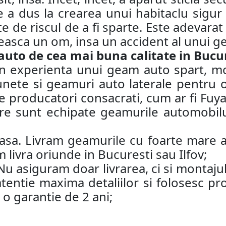
e a dus la crearea unui habitaclu sigur 
e de riscul de a fi sparte. Este adevarat
neasca un om, insa un accident al unui g
o de cea mai buna calitate in Bucure
rin experienta unui geam auto spart, 
lunete si geamuri auto laterale pentru 
e producatori consacrati, cum ar fi Fuy
e sunt echipate geamurile automobilul
acasa. Livram geamurile cu foarte mare at
 livra oriunde in Bucuresti sau Ilfov;
 Nu asiguram doar livrarea, ci si monta
atentie maxima detaliilor si folosesc p
o garantie de 2 ani;