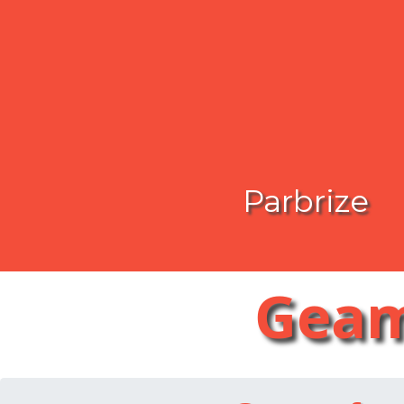
Parbrize
Geam