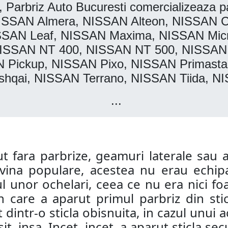
arbriz Auto Bucuresti comercializeaza par
ISSAN Almera, NISSAN Alteon, NISSAN 
ISSAN Leaf, NISSAN Maxima, NISSAN Mic
ISSAN NT 400, NISSAN NT 500, NISSAN
AN Pickup, NISSAN Pixo, NISSAN Primasta
qai, NISSAN Terrano, NISSAN Tiida, NIS
...
ut fara parbrize, geamuri laterale sau 
ina populare, acestea nu erau echipa
l unor ochelari, ceea ce nu era nici foar
care a aparut primul parbriz din stic
at dintr-o sticla obisnuita, in cazul unui
it, insa. Incet, incet, a aparut sticla s