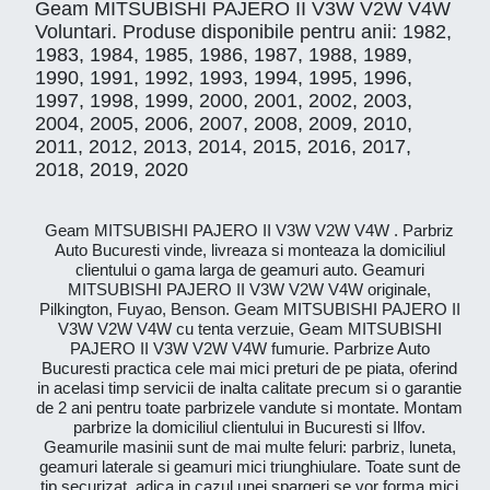
Geam MITSUBISHI PAJERO II V3W V2W V4W
Voluntari. Produse disponibile pentru anii: 1982,
1983, 1984, 1985, 1986, 1987, 1988, 1989,
1990, 1991, 1992, 1993, 1994, 1995, 1996,
1997, 1998, 1999, 2000, 2001, 2002, 2003,
2004, 2005, 2006, 2007, 2008, 2009, 2010,
2011, 2012, 2013, 2014, 2015, 2016, 2017,
2018, 2019, 2020
Geam MITSUBISHI PAJERO II V3W V2W V4W . Parbriz
Auto Bucuresti vinde, livreaza si monteaza la domiciliul
clientului o gama larga de geamuri auto. Geamuri
MITSUBISHI PAJERO II V3W V2W V4W originale,
Pilkington, Fuyao, Benson. Geam MITSUBISHI PAJERO II
V3W V2W V4W cu tenta verzuie, Geam MITSUBISHI
PAJERO II V3W V2W V4W fumurie. Parbrize Auto
Bucuresti practica cele mai mici preturi de pe piata, oferind
in acelasi timp servicii de inalta calitate precum si o garantie
de 2 ani pentru toate parbrizele vandute si montate. Montam
parbrize la domiciliul clientului in Bucuresti si Ilfov.
Geamurile masinii sunt de mai multe feluri: parbriz, luneta,
geamuri laterale si geamuri mici triunghiulare. Toate sunt de
tip securizat, adica in cazul unei spargeri se vor forma mici