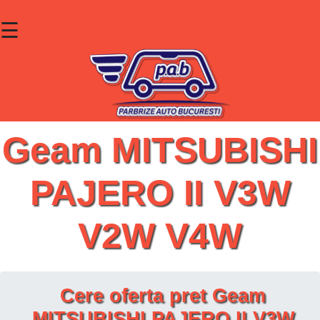
☰
×
Parbrize
Lunete
Geamuri
Geam MITSUBISHI
Contact
PAJERO II V3W
Cauta un produs
V2W V4W
Cere oferta pret Geam
MITSUBISHI PAJERO II V3W