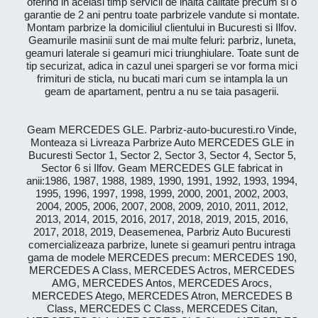
oferind in acelasi timp servicii de inalta calitate precum si o
garantie de 2 ani pentru toate parbrizele vandute si montate.
Montam parbrize la domiciliul clientului in Bucuresti si Ilfov.
Geamurile masinii sunt de mai multe feluri: parbriz, luneta,
geamuri laterale si geamuri mici triunghiulare. Toate sunt de
tip securizat, adica in cazul unei spargeri se vor forma mici
frimituri de sticla, nu bucati mari cum se intampla la un
geam de apartament, pentru a nu se taia pasagerii.
Geam MERCEDES GLE. Parbriz-auto-bucuresti.ro Vinde,
Monteaza si Livreaza Parbrize Auto MERCEDES GLE in
Bucuresti Sector 1, Sector 2, Sector 3, Sector 4, Sector 5,
Sector 6 si Ilfov. Geam MERCEDES GLE fabricat in
anii:1986, 1987, 1988, 1989, 1990, 1991, 1992, 1993, 1994,
1995, 1996, 1997, 1998, 1999, 2000, 2001, 2002, 2003,
2004, 2005, 2006, 2007, 2008, 2009, 2010, 2011, 2012,
2013, 2014, 2015, 2016, 2017, 2018, 2019, 2015, 2016,
2017, 2018, 2019, Deasemenea, Parbriz Auto Bucuresti
comercializeaza parbrize, lunete si geamuri pentru intraga
gama de modele MERCEDES precum: MERCEDES 190,
MERCEDES A Class, MERCEDES Actros, MERCEDES
AMG, MERCEDES Antos, MERCEDES Arocs,
MERCEDES Atego, MERCEDES Atron, MERCEDES B
Class, MERCEDES C Class, MERCEDES Citan,