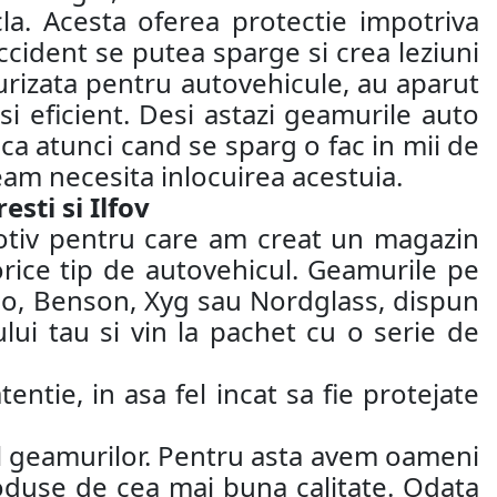
la. Acesta oferea protectie impotriva
 accident se putea sparge si crea leziuni
ecurizata pentru autovehicule, au aparut
si eficient. Desi astazi geamurile auto
 ca atunci cand se sparg o fac in mii de
eam necesita inlocuirea acestuia.
sti si Ilfov
motiv pentru care am creat un magazin
orice tip de autovehicul. Geamurile pe
ao, Benson, Xyg sau Nordglass, dispun
ui tau si vin la pachet cu o serie de
entie, in asa fel incat sa fie protejate
jul geamurilor. Pentru asta avem oameni
roduse de cea mai buna calitate. Odata