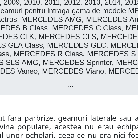
08, 2009, 2010, 2011, 2012, 2013, 2014, 2
 si geamuri pentru intraga gama de mod
ctros, MERCEDES AMG, MERCEDES An
CEDES B Class, MERCEDES C Class, M
DES CLK, MERCEDES CLS, MERCEDES 
S GLA Class, MERCEDES GLC, MERCE
ss, MERCEDES R Class, MERCEDES S
SLS AMG, MERCEDES Sprinter, MERCE
ES Vaneo, MERCEDES Viano, MERCEDE
...
ut fara parbrize, geamuri laterale sau 
ina populare, acestea nu erau echipa
l unor ochelari, ceea ce nu era nici foar