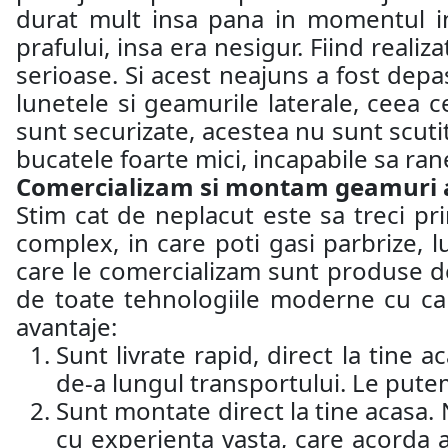
durat mult insa pana in momentul in 
prafului, insa era nesigur. Fiind realiz
serioase. Si acest neajuns a fost depas
lunetele si geamurile laterale, ceea c
sunt securizate, acestea nu sunt scutit
bucatele foarte mici, incapabile sa ra
Comercializam si montam geamuri aut
Stim cat de neplacut este sa treci p
complex, in care poti gasi parbrize, 
care le comercializam sunt produse d
de toate tehnologiile moderne cu car
avantaje:
Sunt livrate rapid, direct la tine 
de-a lungul transportului. Le putem
Sunt montate direct la tine acasa.
cu experienta vasta, care acorda 