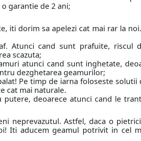
o garantie de 2 ani;
e, iti dorim sa apelezi cat mai rar la n
af. Atunci cand sunt prafuite, riscul
rea scazuta;
amuri atunci cand sunt inghetate, deoa
pentru dezghetarea geamurilor;
alat! Pe timp de iarna foloseste solutii
te cat mai naturale.
u putere, deoarece atunci cand le trant
eni neprevazutul. Astfel, daca o pietri
oi! Iti aducem geamul potrivit in cel 