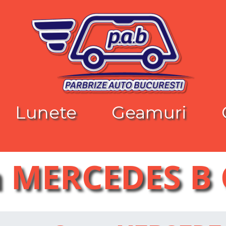
Lunete
Geamuri
 MERCEDES B 