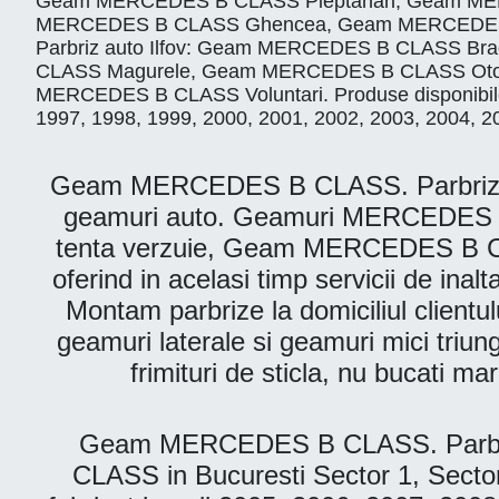
Geam MERCEDES B CLASS Pieptanari, Geam MERC
MERCEDES B CLASS Ghencea, Geam MERCEDES B 
Parbriz auto Ilfov: Geam MERCEDES B CLASS 
CLASS Magurele, Geam MERCEDES B CLASS Otop
MERCEDES B CLASS Voluntari. Produse disponibile p
1997, 1998, 1999, 2000, 2001, 2002, 2003, 2004, 2
Geam MERCEDES B CLASS. Parbriz Auto 
geamuri auto. Geamuri MERCEDES 
tenta verzuie, Geam MERCEDES B CLAS
oferind in acelasi timp servicii de ina
Montam parbrize la domiciliul clientulu
geamuri laterale si geamuri mici triung
frimituri de sticla, nu bucati 
Geam MERCEDES B CLASS. Parbriz-
CLASS in Bucuresti Sector 1, Secto