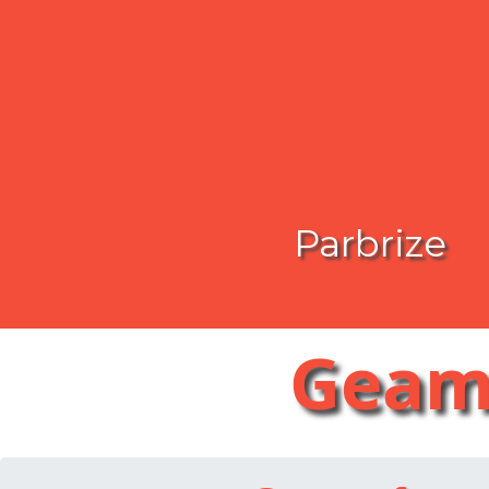
Parbrize
Geam