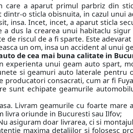
care a aparut primul parbriz din stic
at dintr-o sticla obisnuita, in cazul unui
it, insa. Incet, incet, a aparut sticla s
e a dus la crearea unui habitaclu sigur 
e de riscul de a fi sparte. Este adevarat
neasca un om, insa un accident al unui g
o de cea mai buna calitate in Bucure
rin experienta unui geam auto spart, 
lunete si geamuri auto laterale pentru 
e producatori consacrati, cum ar fi Fuy
e sunt echipate geamurile automobilul
acasa. Livram geamurile cu foarte mare at
 livra oriunde in Bucuresti sau Ilfov;
 Nu asiguram doar livrarea, ci si monta
atentie maxima detaliilor si folosesc p