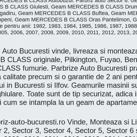
EDES B CLASS Autobuzul. Parbriz auto Sector 6:
CLASS Giulesti, Geam MERCEDES B CLASS Drumul 
Bragadiru, Geam MERCEDES B CLASS Buftea, Geam 
eni, Geam MERCEDES B CLASS Oras Pantelimon, G
entru anii: 1982, 1983, 1984, 1985, 1986, 1987, 1988,
005, 2006, 2007, 2008, 2009, 2010, 2011, 2012, 2013, 2
Bucuresti vinde, livreaza si monteaza la
B CLASS originale, Pilkington, Fuyao,
S fumurie. Parbrize Auto Bucuresti practi
lta calitate precum si o garantie de 2 ani pe
i in Bucuresti si Ilfov. Geamurile masinii su
hiulare. Toate sunt de tip securizat, adica 
mari cum se intampla la un geam de apartamen
auto-bucuresti.ro Vinde, Monteaza si 
r 2, Sector 3, Sector 4, Sector 5, Secto