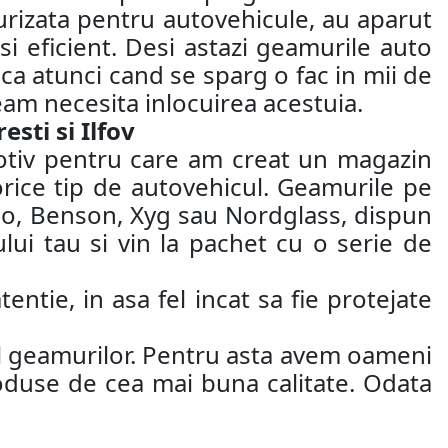
ecurizata pentru autovehicule, au aparut
si eficient. Desi astazi geamurile auto
 ca atunci cand se sparg o fac in mii de
eam necesita inlocuirea acestuia.
sti si Ilfov
motiv pentru care am creat un magazin
orice tip de autovehicul. Geamurile pe
ao, Benson, Xyg sau Nordglass, dispun
ui tau si vin la pachet cu o serie de
entie, in asa fel incat sa fie protejate
jul geamurilor. Pentru asta avem oameni
roduse de cea mai buna calitate. Odata