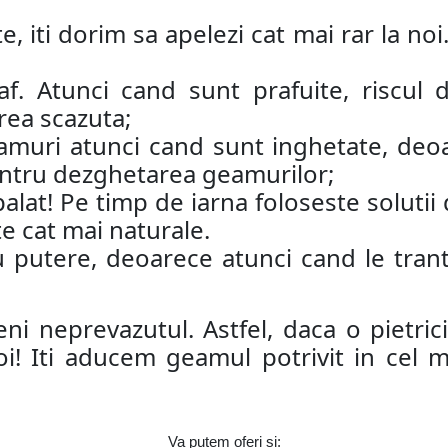
e, iti dorim sa apelezi cat mai rar la n
af. Atunci cand sunt prafuite, riscul
rea scazuta;
amuri atunci cand sunt inghetate, deoa
pentru dezghetarea geamurilor;
alat! Pe timp de iarna foloseste solutii
te cat mai naturale.
u putere, deoarece atunci cand le trant
eni neprevazutul. Astfel, daca o pietri
oi! Iti aducem geamul potrivit in cel 
Va putem oferi si: