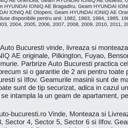
IQ AE Ghencea, Geam HYUNDAI IONIQ AE Giulesti, 
 Geam HYUNDAI IONIQ AE Bragadiru, Geam HYUNDAI ION
I IONIQ AE Otopeni, Geam HYUNDAI IONIQ AE Oras
e disponibile pentru anii: 1982, 1983, 1984, 1985, 19
003, 2004, 2005, 2006, 2007, 2008, 2009, 2010, 2011, 2
 Bucuresti vinde, livreaza si monteaza la
Q AE originale, Pilkington, Fuyao, Ben
e. Parbrize Auto Bucuresti practica cele m
te precum si o garantie de 2 ani pentru toa
curesti si Ilfov. Geamurile masinii sunt de m
oate sunt de tip securizat, adica in cazul un
m se intampla la un geam de apartament, pen
o-bucuresti.ro Vinde, Monteaza si Livre
3, Sector 4, Sector 5, Sector 6 si Ilfov. 