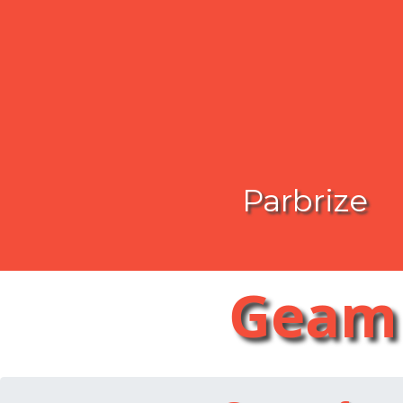
Parbrize
Geam