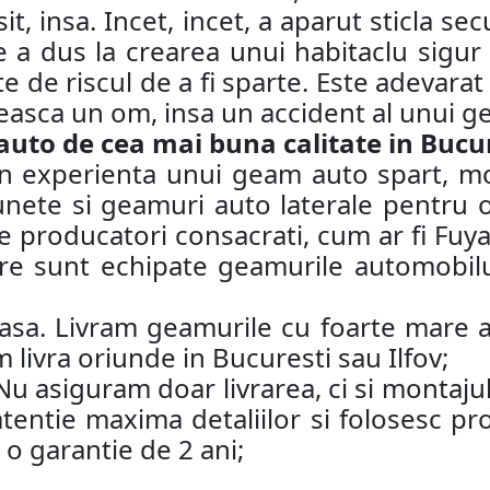
it, insa. Incet, incet, a aparut sticla s
e a dus la crearea unui habitaclu sigur 
e de riscul de a fi sparte. Este adevarat
neasca un om, insa un accident al unui g
o de cea mai buna calitate in Bucure
rin experienta unui geam auto spart, 
lunete si geamuri auto laterale pentru 
e producatori consacrati, cum ar fi Fuy
e sunt echipate geamurile automobilul
acasa. Livram geamurile cu foarte mare at
 livra oriunde in Bucuresti sau Ilfov;
 Nu asiguram doar livrarea, ci si monta
atentie maxima detaliilor si folosesc p
o garantie de 2 ani;