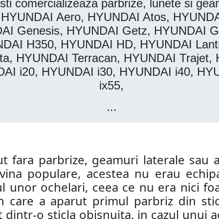
i comercializeaza parbrize, lunete si gea
 HYUNDAI Aero, HYUNDAI Atos, HYUNDA
AI Genesis, HYUNDAI Getz, HYUNDAI Gr
AI H350, HYUNDAI HD, HYUNDAI Lantra
, HYUNDAI Terracan, HYUNDAI Trajet, 
I i20, HYUNDAI i30, HYUNDAI i40, HY
ix55,
...
ut fara parbrize, geamuri laterale sau 
ina populare, acestea nu erau echipa
l unor ochelari, ceea ce nu era nici foar
care a aparut primul parbriz din stic
at dintr-o sticla obisnuita, in cazul unui