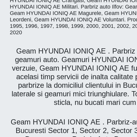
HYUNDAI IONIQ AE Crangasi, Geam HYUNDAI ION
HYUNDAI IONIQ AE Militari. Parbriz auto Ilfov:
Geam HYUNDAI IONIQ AE Magurele, Geam HYUNDA
Leordeni, Geam HYUNDAI IONIQ AE Voluntari. Produs
1995, 1996, 1997, 1998, 1999, 2000, 2001, 2002, 2
2020
Geam HYUNDAI IONIQ AE . Parbriz Auto
geamuri auto. Geamuri HYUNDAI IONI
verzuie, Geam HYUNDAI IONIQ AE fumuri
acelasi timp servicii de inalta calita
parbrize la domiciliul clientului in Bu
laterale si geamuri mici triunghiulare. T
sticla, nu bucati mari cu
Geam HYUNDAI IONIQ AE . Parbriz-aut
Bucuresti Sector 1, Sector 2, Sector 