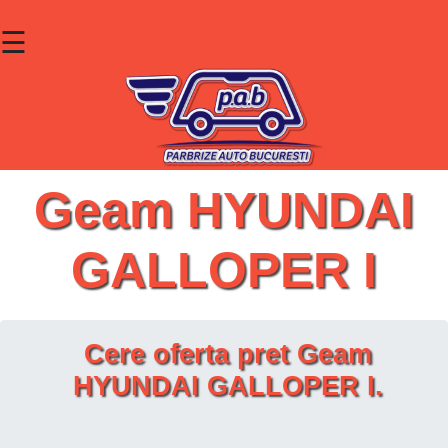
☰
×
Parbrize
Lunete
Geamuri
Geam HYUNDAI
Contact
GALLOPER I
Cauta un produs
Cere oferta pret Geam
HYUNDAI GALLOPER I.