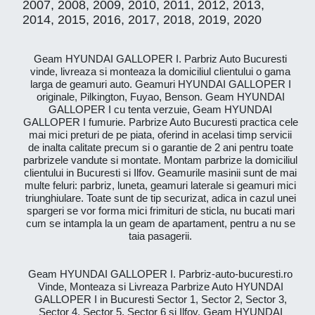
2007, 2008, 2009, 2010, 2011, 2012, 2013,
2014, 2015, 2016, 2017, 2018, 2019, 2020
Geam HYUNDAI GALLOPER I. Parbriz Auto Bucuresti
vinde, livreaza si monteaza la domiciliul clientului o gama
larga de geamuri auto. Geamuri HYUNDAI GALLOPER I
originale, Pilkington, Fuyao, Benson. Geam HYUNDAI
GALLOPER I cu tenta verzuie, Geam HYUNDAI
GALLOPER I fumurie. Parbrize Auto Bucuresti practica cele
mai mici preturi de pe piata, oferind in acelasi timp servicii
de inalta calitate precum si o garantie de 2 ani pentru toate
parbrizele vandute si montate. Montam parbrize la domiciliul
clientului in Bucuresti si Ilfov. Geamurile masinii sunt de mai
multe feluri: parbriz, luneta, geamuri laterale si geamuri mici
triunghiulare. Toate sunt de tip securizat, adica in cazul unei
spargeri se vor forma mici frimituri de sticla, nu bucati mari
cum se intampla la un geam de apartament, pentru a nu se
taia pasagerii.
Geam HYUNDAI GALLOPER I. Parbriz-auto-bucuresti.ro
Vinde, Monteaza si Livreaza Parbrize Auto HYUNDAI
GALLOPER I in Bucuresti Sector 1, Sector 2, Sector 3,
Sector 4, Sector 5, Sector 6 si Ilfov. Geam HYUNDAI