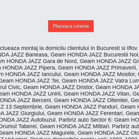
Plaseaza cererea
ectueaza montaj la domicilu clientului in Bucuresti s
 HONDA JAZZ Baneasa, Geam HONDA JAZZ Bucurestii 
am HONDA JAZZ Gara de Nord, Geam HONDA JAZZ Gri
m HONDA JAZZ Pipera, Geam HONDA JAZZ Primaveri
eam HONDA JAZZ Iancului, Geam HONDA JAZZ Mosilo
, Geam HONDA JAZZ Tei, Geam HONDA JAZZ Vatra Lum
ul Civic, Geam HONDA JAZZ Dristor, Geam HONDA J
eam HONDA JAZZ Unirii, Geam HONDA JAZZ Vitan, 
 HONDA JAZZ Berceni, Geam HONDA JAZZ Oltenitei, 
JAZZ 13 Septembrie, Geam HONDA JAZZ Panduri, Gea
DA JAZZ Giurgiului, Geam HONDA JAZZ Ferentari, 
NDA JAZZ Autobuzul. Parbriz auto Sector 6: Geam 
mul Taberei, Geam HONDA JAZZ Militari. Parbriz au
 Geam HONDA JAZZ Magurele, Geam HONDA JAZZ Oto