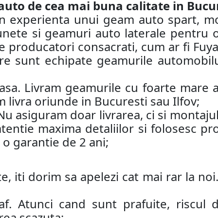
o de cea mai buna calitate in Bucure
rin experienta unui geam auto spart, 
lunete si geamuri auto laterale pentru 
e producatori consacrati, cum ar fi Fuy
e sunt echipate geamurile automobilul
acasa. Livram geamurile cu foarte mare at
 livra oriunde in Bucuresti sau Ilfov;
 Nu asiguram doar livrarea, ci si monta
atentie maxima detaliilor si folosesc p
o garantie de 2 ani;
e, iti dorim sa apelezi cat mai rar la n
af. Atunci cand sunt prafuite, riscul
rea scazuta;