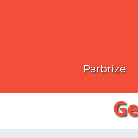
Parbrize
Ge