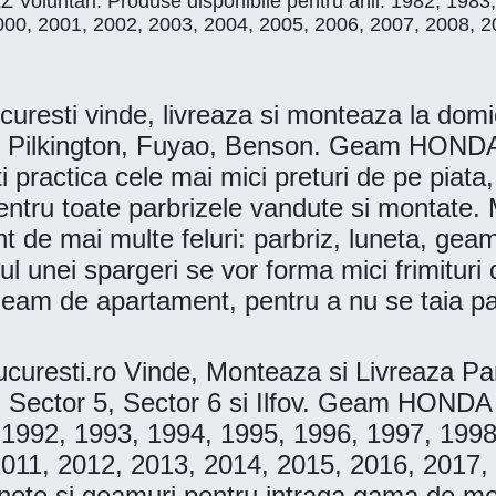
untari. Produse disponibile pentru anii: 1982, 1983, 
000, 2001, 2002, 2003, 2004, 2005, 2006, 2007, 2008, 2
ti vinde, livreaza si monteaza la domicil
, Pilkington, Fuyao, Benson. Geam HON
ractica cele mai mici preturi de pe piata, o
entru toate parbrizele vandute si montate. M
t de mai multe feluri: parbriz, luneta, geam
ul unei spargeri se vor forma mici frimituri
geam de apartament, pentru a nu se taia pa
resti.ro Vinde, Monteaza si Livreaza Pa
, Sector 5, Sector 6 si Ilfov. Geam HONDA 
 1992, 1993, 1994, 1995, 1996, 1997, 1998
2011, 2012, 2013, 2014, 2015, 2016, 2017
 lunete si geamuri pentru intraga gama 