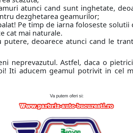
amuri atunci cand sunt inghetate, deoa
pentru dezghetarea geamurilor;
alat! Pe timp de iarna foloseste solutii
te cat mai naturale.
u putere, deoarece atunci cand le trant
eni neprevazutul. Astfel, daca o pietri
oi! Iti aducem geamul potrivit in cel 
Va putem oferi si: