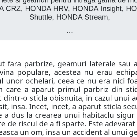
 CRZ, HONDA HRV, HONDA Insight, HO
Shuttle, HONDA Stream,
...
ut fara parbrize, geamuri laterale sau 
ina populare, acestea nu erau echipa
l unor ochelari, ceea ce nu era nici foar
care a aparut primul parbriz din stic
at dintr-o sticla obisnuita, in cazul unui
it, insa. Incet, incet, a aparut sticla s
e a dus la crearea unui habitaclu sigur 
e de riscul de a fi sparte. Este adevarat
neasca un om, insa un accident al unui g