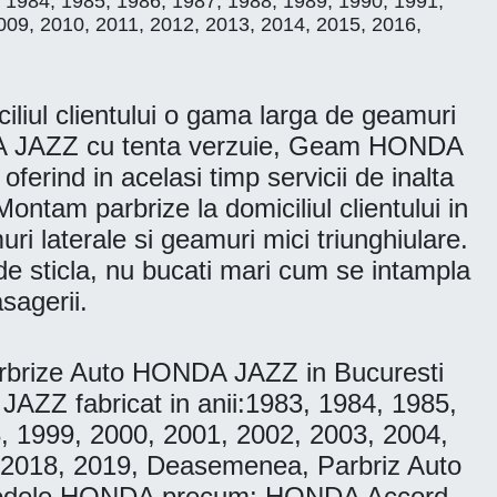
1984, 1985, 1986, 1987, 1988, 1989, 1990, 1991,
009, 2010, 2011, 2012, 2013, 2014, 2015, 2016,
iul clientului o gama larga de geamuri
DA JAZZ cu tenta verzuie, Geam HONDA
ferind in acelasi timp servicii de inalta
ontam parbrize la domiciliul clientului in
uri laterale si geamuri mici triunghiulare.
 de sticla, nu bucati mari cum se intampla
sagerii.
rbrize Auto HONDA JAZZ in Bucuresti
JAZZ fabricat in anii:1983, 1984, 1985,
, 1999, 2000, 2001, 2002, 2003, 2004,
, 2018, 2019, Deasemenea, Parbriz Auto
de modele HONDA precum: HONDA Accord,