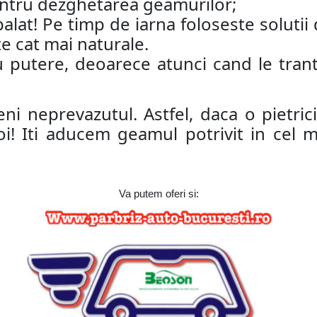
pentru dezghetarea geamurilor;
alat! Pe timp de iarna foloseste solutii
te cat mai naturale.
u putere, deoarece atunci cand le trant
eni neprevazutul. Astfel, daca o pietri
oi! Iti aducem geamul potrivit in cel 
Va putem oferi si: