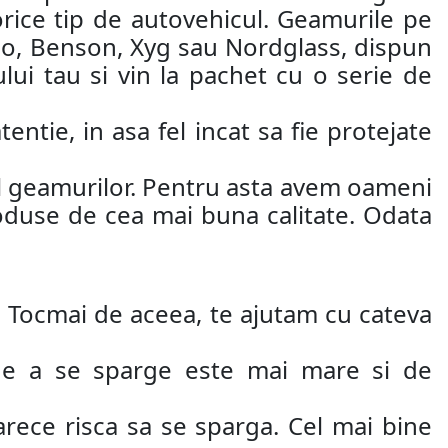
orice tip de autovehicul. Geamurile pe
ao, Benson, Xyg sau Nordglass, dispun
ui tau si vin la pachet cu o serie de
entie, in asa fel incat sa fie protejate
jul geamurilor. Pentru asta avem oameni
roduse de cea mai buna calitate. Odata
oi. Tocmai de aceea, te ajutam cu cateva
 de a se sparge este mai mare si de
rece risca sa se sparga. Cel mai bine