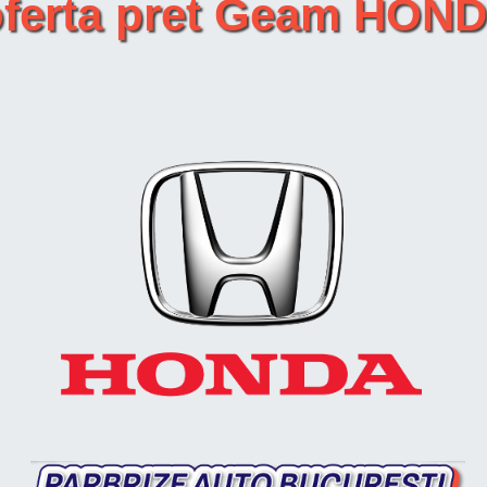
oferta pret Geam HON