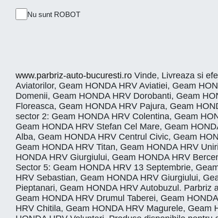
Nu sunt ROBOT
www.parbriz-auto-bucuresti.ro
Vinde, Livreaza si e
Aviatorilor, Geam HONDA HRV Aviatiei, Geam 
Domenii, Geam HONDA HRV Dorobanti, Geam HO
Floreasca, Geam HONDA HRV Pajura, Geam HON
sector 2: Geam HONDA HRV Colentina, Geam HO
Geam HONDA HRV Stefan Cel Mare, Geam HONDA
Alba, Geam HONDA HRV Centrul Civic, Geam HO
Geam HONDA HRV Titan, Geam HONDA HRV Uniri
HONDA HRV Giurgiului, Geam HONDA HRV Berceni
Sector 5: Geam HONDA HRV 13 Septembrie, Gea
HRV Sebastian, Geam HONDA HRV Giurgiului,
Pieptanari, Geam HONDA HRV Autobuzul. Parbri
Geam HONDA HRV Drumul Taberei, Geam HONDA HR
HRV Chitila, Geam HONDA HRV Magurele, Geam 