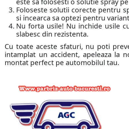
este sa folosesti o solutie spray 
Foloseste solutii corecte pentru sp
si incearca sa optezi pentru varian
Nu forta usile! Nu inchide usile c
slabesc din rezistenta.
Cu toate aceste sfaturi, nu poti prev
intamplat un accident, apeleaza la n
montat perfect pe automobilul tau.