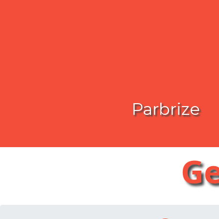
Parbrize
G