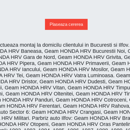
Plaseaza cererea
fectueaza montaj la domicilu clientului in Bucuresti s
HONDA HRV Baneasa, Geam HONDA HRV Bucurestii N
NDA HRV Gara de Nord, Geam HONDA HRV Grivita, 
DA HRV Pipera, Geam HONDA HRV Primaverii, Gea
NDA HRV Iancului, Geam HONDA HRV Mosilor, Geam
 HRV Tei, Geam HONDA HRV Vatra Luminoasa. Geam
NDA HRV Dristor, Geam HONDA HRV Dudesti, Geam H
i, Geam HONDA HRV Vitan, Geam HONDA HRV Timpuri
, Geam HONDA HRV Oltenitei, Geam HONDA HRV Tiner
m HONDA HRV Panduri, Geam HONDA HRV Cotroceni,
 Geam HONDA HRV Ferentari, Geam HONDA HRV Raho
z auto Sector 6: Geam HONDA HRV Crangasi, Geam H
V Militari. Parbriz auto Ilfov: Geam HONDA HRV 
HONDA HRV Otopeni, Geam HONDA HRV Oras Panteli