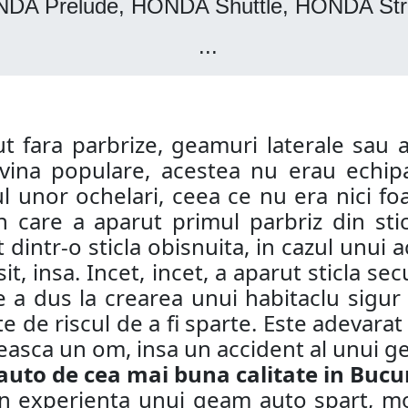
DA Prelude, HONDA Shuttle, HONDA St
...
ut fara parbrize, geamuri laterale sau 
ina populare, acestea nu erau echipa
l unor ochelari, ceea ce nu era nici foar
care a aparut primul parbriz din stic
at dintr-o sticla obisnuita, in cazul unui
it, insa. Incet, incet, a aparut sticla s
e a dus la crearea unui habitaclu sigur 
e de riscul de a fi sparte. Este adevarat
neasca un om, insa un accident al unui g
o de cea mai buna calitate in Bucure
rin experienta unui geam auto spart, 