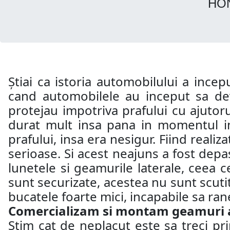
HON
Știai ca istoria automobilului a incep
cand automobilele au inceput sa dev
protejau impotriva prafului cu ajutoru
durat mult insa pana in momentul in 
prafului, insa era nesigur. Fiind realiz
serioase. Si acest neajuns a fost depas
lunetele si geamurile laterale, ceea c
sunt securizate, acestea nu sunt scutit
bucatele foarte mici, incapabile sa ra
Comercializam si montam geamuri aut
Stim cat de neplacut este sa treci p