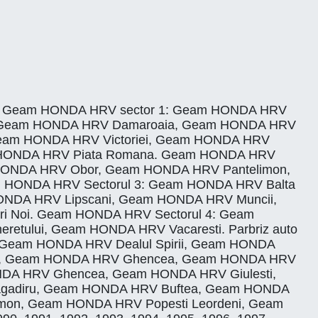
i Ilfov. Geam HONDA HRV sector 1: Geam HONDA HRV
oi, Geam HONDA HRV Damaroaia, Geam HONDA HRV
Geam HONDA HRV Victoriei, Geam HONDA HRV
m HONDA HRV Piata Romana. Geam HONDA HRV
 HONDA HRV Obor, Geam HONDA HRV Pantelimon,
 HONDA HRV Sectorul 3: Geam HONDA HRV Balta
ONDA HRV Lipscani, Geam HONDA HRV Muncii,
 Noi. Geam HONDA HRV Sectorul 4: Geam
etului, Geam HONDA HRV Vacaresti. Parbriz auto
 Geam HONDA HRV Dealul Spirii, Geam HONDA
va, Geam HONDA HRV Ghencea, Geam HONDA HRV
ONDA HRV Ghencea, Geam HONDA HRV Giulesti,
Bragadiru, Geam HONDA HRV Buftea, Geam HONDA
mon, Geam HONDA HRV Popesti Leordeni, Geam