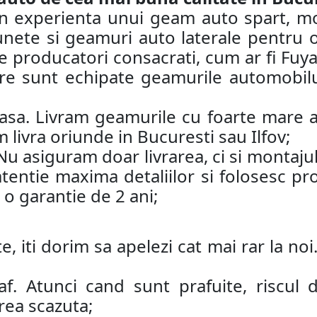
rin experienta unui geam auto spart, 
lunete si geamuri auto laterale pentru 
e producatori consacrati, cum ar fi Fuy
e sunt echipate geamurile automobilul
acasa. Livram geamurile cu foarte mare at
 livra oriunde in Bucuresti sau Ilfov;
 Nu asiguram doar livrarea, ci si monta
atentie maxima detaliilor si folosesc p
o garantie de 2 ani;
e, iti dorim sa apelezi cat mai rar la n
af. Atunci cand sunt prafuite, riscul
rea scazuta;