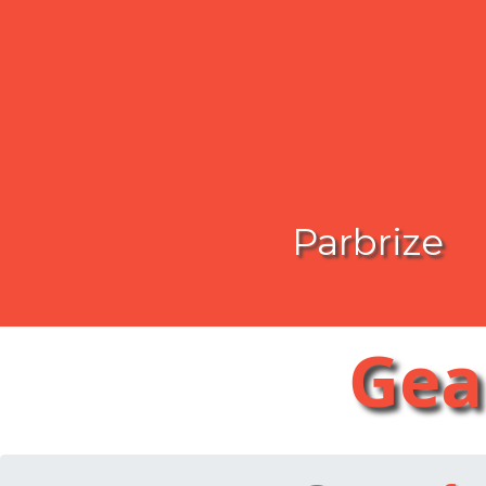
Parbrize
Gea