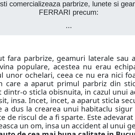
i comercializeaza parbrize, lunete si gea
FERRARI precum:
...
ut fara parbrize, geamuri laterale sau 
ina populare, acestea nu erau echipa
l unor ochelari, ceea ce nu era nici foar
care a aparut primul parbriz din stic
at dintr-o sticla obisnuita, in cazul unui
it, insa. Incet, incet, a aparut sticla s
e a dus la crearea unui habitaclu sigur 
e de riscul de a fi sparte. Este adevarat
neasca un om, insa un accident al unui g
o de cea mai buna calitate in Bucure