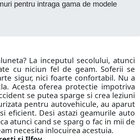
muri pentru intraga gama de modele
aluneta? La inceputul secolului, atunci
te cu niciun fel de geam. Soferii se
te sigur, nici foarte confortabil. Nu a
la. Acesta oferea protectie impotriva
 accident se putea sparge si crea leziuni
ecurizata pentru autovehicule, au aparut
si eficient. Desi astazi geamurile auto
 ca atunci cand se sparg o fac in mii de
eam necesita inlocuirea acestuia.
sti si Ilfov