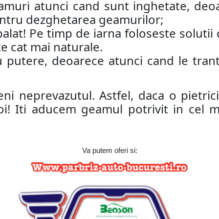
amuri atunci cand sunt inghetate, deoa
pentru dezghetarea geamurilor;
alat! Pe timp de iarna foloseste solutii
te cat mai naturale.
u putere, deoarece atunci cand le trant
eni neprevazutul. Astfel, daca o pietri
oi! Iti aducem geamul potrivit in cel 
Va putem oferi si: