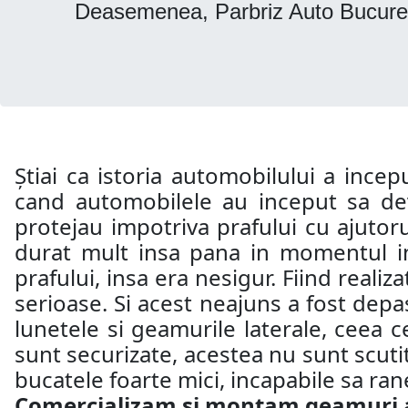
Deasemenea, Parbriz Auto Bucurest
Știai ca istoria automobilului a incep
cand automobilele au inceput sa dev
protejau impotriva prafului cu ajutoru
durat mult insa pana in momentul in 
prafului, insa era nesigur. Fiind realiz
serioase. Si acest neajuns a fost depas
lunetele si geamurile laterale, ceea c
sunt securizate, acestea nu sunt scutit
bucatele foarte mici, incapabile sa ra
Comercializam si montam geamuri aut