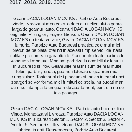
2017, 2018, 2019, 2020
Geam DACIA LOGAN MCV KS . Parbriz Auto Bucuresti
vinde, livreaza si monteaza la domiciliul clientului o gama
larga de geamuri auto. Geamuri DACIA LOGAN MCV KS
originale, Pilkington, Fuyao, Benson. Geam DACIA LOGAN
MCV KS cu tenta verzuie, Geam DACIA LOGAN MCV KS
fumurie. Parbrize Auto Bucuresti practica cele mai mici
preturi de pe piata, oferind in acelasi timp servicii de inalta
calitate precum si o garantie de 2 ani pentru toate parbrizele
vandute si montate. Montam parbrize la domiciliul clientului
in Bucuresti si Ilfov. Geamurile masinii sunt de mai multe
feluri: parbriz, luneta, geamuri laterale si geamuri mici
triunghiulare. Toate sunt de tip securizat, adica in cazul unei
spargeri se vor forma mici frimituri de sticla, nu bucati mari
cum se intampla la un geam de apartament, pentru a nu se
taia pasagerii.
Geam DACIA LOGAN MCV KS . Parbriz-auto-bucuresti.ro
Vinde, Monteaza si Livreaza Parbrize Auto DACIA LOGAN
MCV KS in Bucuresti Sector 1, Sector 2, Sector 3, Sector 4,
Sector 5, Sector 6 si Ilfov. Geam DACIA LOGAN MCV KS
fabricat in anii: Deasemenea, Parbriz Auto Bucuresti