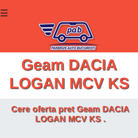
☰
×
Parbrize
Lunete
Geamuri
Geam DACIA
Contact
LOGAN MCV KS
Cauta un produs
Cere oferta pret Geam DACIA
LOGAN MCV KS .