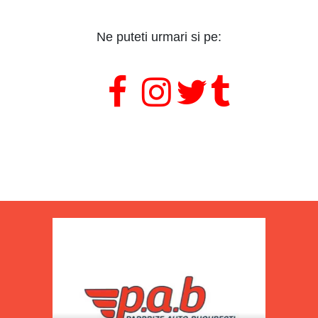
Ne puteti urmari si pe:
