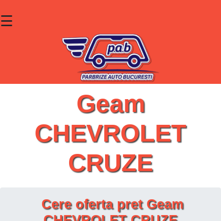
☰
×
Parbrize
Lunete
Geamuri
Geam
Contact
CHEVROLET
Cauta un produs
CRUZE
Cere oferta pret Geam
CHEVROLET CRUZE.