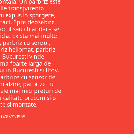
ontala. Un parbriz este
olie transparenta.
ai expus la spargere,
ntact. Spre deosebire
ocul sau chiar daca se
ticla. Exista mai multe
, parbriz cu senzor,
riz heliomat, parbriz
 Bucuresti vinde,
gama foarte larga de
 in Bucuresti si Ilfov.
Parbrize cu senzor de
ncalzire, parbrize cu
ele mai mici preturi de
ta calitate precum si o
te si montate.
0785333999