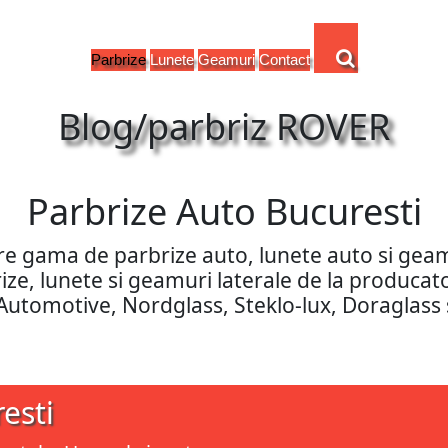
Parbrize
Lunete
Geamuri
Contact
Blog/parbriz ROVER
Parbrize Auto Bucuresti
are gama de parbrize auto, lunete auto si ge
rbrize, lunete si geamuri laterale de la produca
 Automotive, Nordglass, Steklo-lux, Doraglass 
esti