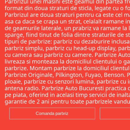
Parbrizul unei masini este geamul din partea fr
format din doua straturi de sticla, legate cu o f
Parbrizul are doua straturi pentru ca este cel m
asa ca daca se crapa un strat, celalalt ramane i
de geamurile laterale, un prabriz va ramane la l
sparge, fiind tinut de folia dintre straturile de s
tipuri de parbrize: parbriz cu dezaburire inclusa
parbriz simplu, parbriz cu head-up display, parb
cu camera sau parbriz cu camere. Parbrize Auto
livreaza si monteaza la domiciliul clientului o 
parbrize. Montam parbrize la domiciliul clientului
Parbrize Originale, Pilkington, Fuyao, Benson. 
ploaie, parbrize cu senzori lumina, parbrize cu i
antena radio. Parbrize Auto Bucuresti practica c
pe piata, oferind in acelasi timp servicii de inal
garantie de 2 ani pentru toate parbrizele vandu
Comanda parbriz