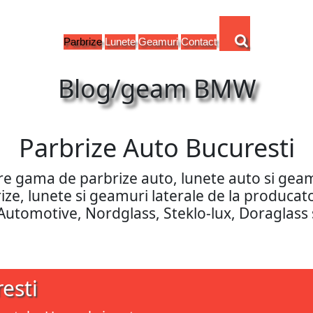
Parbrize
Lunete
Geamuri
Contact
Blog/geam BMW
Parbrize Auto Bucuresti
are gama de parbrize auto, lunete auto si ge
rbrize, lunete si geamuri laterale de la produca
 Automotive, Nordglass, Steklo-lux, Doraglass 
esti