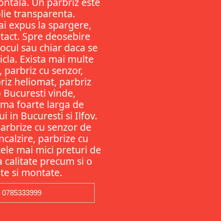
ontala. Un parbriz este
olie transparenta.
ai expus la spargere,
ntact. Spre deosebire
ocul sau chiar daca se
ticla. Exista mai multe
, parbriz cu senzor,
riz heliomat, parbriz
 Bucuresti vinde,
gama foarte larga de
 in Bucuresti si Ilfov.
Parbrize cu senzor de
ncalzire, parbrize cu
ele mai mici preturi de
ta calitate precum si o
te si montate.
0785333999