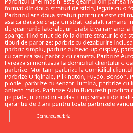
Parbrizul unei masini este geamul din partea fr
format din doua straturi de sticla, legate cu o f
Parbrizul are doua straturi pentru ca este cel m
asa ca daca se crapa un strat, celalalt ramane i
de geamurile laterale, un prabriz va ramane la l
sparge, fiind tinut de folia dintre straturile de s
tipuri de parbrize: parbriz cu dezaburire inclusa
parbriz simplu, parbriz cu head-up display, parb
cu camera sau parbriz cu camere. Parbrize Auto
livreaza si monteaza la domiciliul clientului o 
parbrize. Montam parbrize la domiciliul clientului
Parbrize Originale, Pilkington, Fuyao, Benson. 
ploaie, parbrize cu senzori lumina, parbrize cu i
antena radio. Parbrize Auto Bucuresti practica c
pe piata, oferind in acelasi timp servicii de inal
garantie de 2 ani pentru toate parbrizele vandu
Comanda parbriz