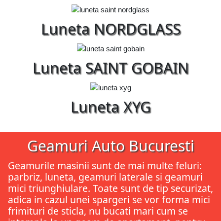
Luneta NORDGLASS
Luneta SAINT GOBAIN
Luneta XYG
Geamuri Auto Bucuresti
Geamurile masinii sunt de mai multe feluri:
parbriz, luneta, geamuri laterale si geamuri
mici triunghiulare. Toate sunt de tip securizat,
adica in cazul unei spargeri se vor forma mici
frimituri de sticla, nu bucati mari cum se