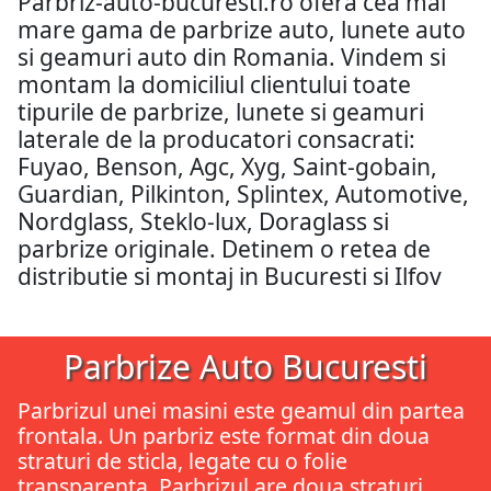
Parbriz-auto-bucuresti.ro ofera cea mai
mare gama de parbrize auto, lunete auto
si geamuri auto din Romania. Vindem si
montam la domiciliul clientului toate
tipurile de parbrize, lunete si geamuri
laterale de la producatori consacrati:
Fuyao, Benson, Agc, Xyg, Saint-gobain,
Guardian, Pilkinton, Splintex, Automotive,
Nordglass, Steklo-lux, Doraglass si
parbrize originale. Detinem o retea de
distributie si montaj in Bucuresti si Ilfov
Parbrize Auto Bucuresti
Parbrizul unei masini este geamul din partea
frontala. Un parbriz este format din doua
straturi de sticla, legate cu o folie
transparenta. Parbrizul are doua straturi