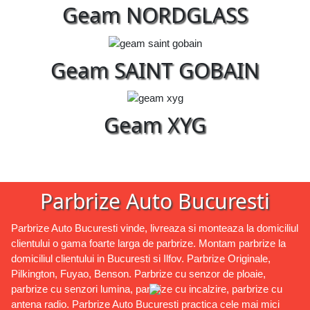
Geam NORDGLASS
Geam SAINT GOBAIN
Geam XYG
Parbrize Auto Bucuresti
Parbrize Auto Bucuresti vinde, livreaza si monteaza la domiciliul
clientului o gama foarte larga de parbrize. Montam parbrize la
domiciliul clientului in Bucuresti si Ilfov. Parbrize Originale,
Pilkington, Fuyao, Benson. Parbrize cu senzor de ploaie,
parbrize cu senzori lumina, parbrize cu incalzire, parbrize cu
antena radio. Parbrize Auto Bucuresti practica cele mai mici