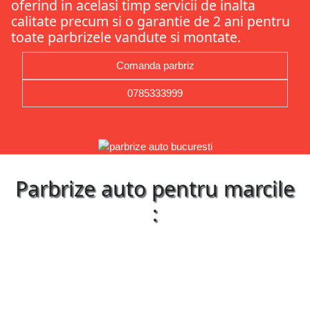
oferind in acelasi timp servicii de inalta
calitate precum si o garantie de 2 ani pentru
toate parbrizele vandute si montate.
Comanda parbriz
0785333999
Parbrize auto pentru marcile
: