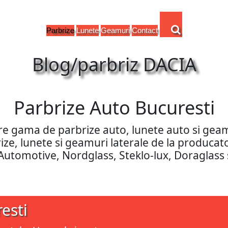
Parbrize
Lunete
Geamuri
Contact
Blog/parbriz DACIA
Parbrize Auto Bucuresti
are gama de parbrize auto, lunete auto si ge
rbrize, lunete si geamuri laterale de la produca
 Automotive, Nordglass, Steklo-lux, Doraglass 
esti