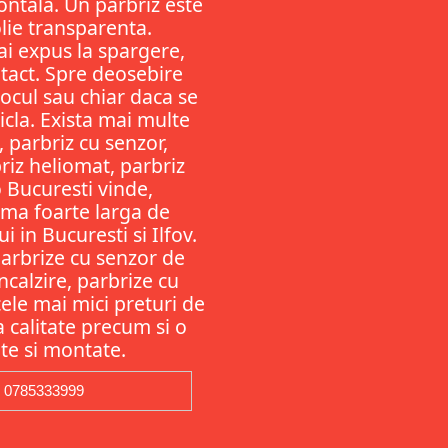
ontala. Un parbriz este
olie transparenta.
ai expus la spargere,
ntact. Spre deosebire
ocul sau chiar daca se
ticla. Exista mai multe
, parbriz cu senzor,
riz heliomat, parbriz
 Bucuresti vinde,
gama foarte larga de
 in Bucuresti si Ilfov.
Parbrize cu senzor de
ncalzire, parbrize cu
ele mai mici preturi de
ta calitate precum si o
te si montate.
0785333999