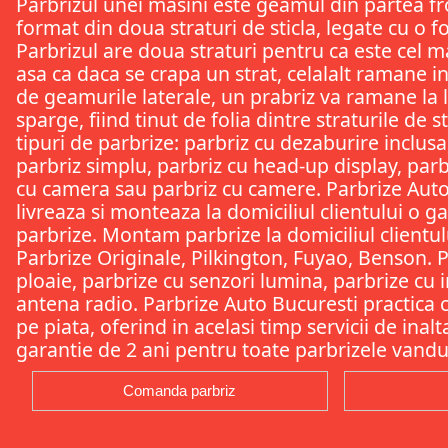
Parbrizul unei masini este geamul din partea fr
format din doua straturi de sticla, legate cu o f
Parbrizul are doua straturi pentru ca este cel m
asa ca daca se crapa un strat, celalalt ramane i
de geamurile laterale, un prabriz va ramane la l
sparge, fiind tinut de folia dintre straturile de s
tipuri de parbrize: parbriz cu dezaburire inclusa
parbriz simplu, parbriz cu head-up display, parb
cu camera sau parbriz cu camere. Parbrize Auto
livreaza si monteaza la domiciliul clientului o 
parbrize. Montam parbrize la domiciliul clientului
Parbrize Originale, Pilkington, Fuyao, Benson. 
ploaie, parbrize cu senzori lumina, parbrize cu i
antena radio. Parbrize Auto Bucuresti practica c
pe piata, oferind in acelasi timp servicii de inal
garantie de 2 ani pentru toate parbrizele vandu
Comanda parbriz