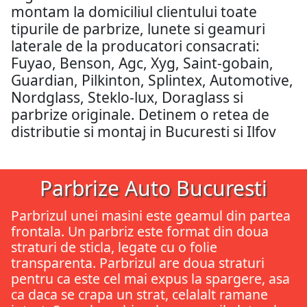
montam la domiciliul clientului toate
tipurile de parbrize, lunete si geamuri
laterale de la producatori consacrati:
Fuyao, Benson, Agc, Xyg, Saint-gobain,
Guardian, Pilkinton, Splintex, Automotive,
Nordglass, Steklo-lux, Doraglass si
parbrize originale. Detinem o retea de
distributie si montaj in Bucuresti si Ilfov
Parbrize Auto Bucuresti
Parbrizul unei masini este geamul din partea
frontala. Un parbriz este format din doua
straturi de sticla, legate cu o folie
transparenta. Parbrizul are doua straturi
pentru ca este cel mai expus la spargere, asa
ca daca se crapa un strat, celalalt ramane