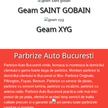
Geam SAINT GOBAIN
Geam XYG
Parbrize Auto Bucuresti
Parbrize Auto Bucuresti vinde, livreaza si monteaza la domiciliul
clientului o gama foarte larga de parbrize. Montam parbrize la
domiciliul clientului in Bucuresti si Ilfov. Parbrize Originale,
Pilkington, Fuyao, Benson. Parbrize cu senzor de ploaie,
parbrize cu senzori lumina, parbrize cu incalzire, parbrize cu
antena radio. Parbrize Auto Bucuresti practica cele mai mici
preturi de pe piata, oferind in acelasi timp servicii de inalta
calitate precum si o garantie de 2 ani pentru toate parbrizele
vandute si montate.