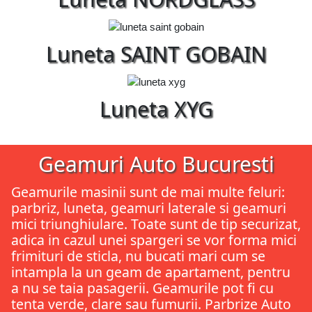
Luneta SAINT GOBAIN
Luneta XYG
Geamuri Auto Bucuresti
Geamurile masinii sunt de mai multe feluri:
parbriz, luneta, geamuri laterale si geamuri
mici triunghiulare. Toate sunt de tip securizat,
adica in cazul unei spargeri se vor forma mici
frimituri de sticla, nu bucati mari cum se
intampla la un geam de apartament, pentru
a nu se taia pasagerii. Geamurile pot fi cu
tenta verde, clare sau fumurii. Parbrize Auto