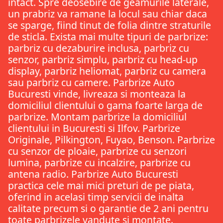
intact. Spre deosebire de geamurile laterale,
un prabriz va ramane la locul sau chiar daca
se sparge, fiind tinut de folia dintre straturile
de sticla. Exista mai multe tipuri de parbrize:
parbriz cu dezaburire inclusa, parbriz cu
senzor, parbriz simplu, parbriz cu head-up
display, parbriz heliomat, parbriz cu camera
sau parbriz cu camere. Parbrize Auto
Bucuresti vinde, livreaza si monteaza la
domiciliul clientului o gama foarte larga de
parbrize. Montam parbrize la domiciliul
clientului in Bucuresti si Ilfov. Parbrize
Originale, Pilkington, Fuyao, Benson. Parbrize
cu senzor de ploaie, parbrize cu senzori
lumina, parbrize cu incalzire, parbrize cu
antena radio. Parbrize Auto Bucuresti
practica cele mai mici preturi de pe piata,
oferind in acelasi timp servicii de inalta
calitate precum si o garantie de 2 ani pentru
toate parbrizele vandute si montate.