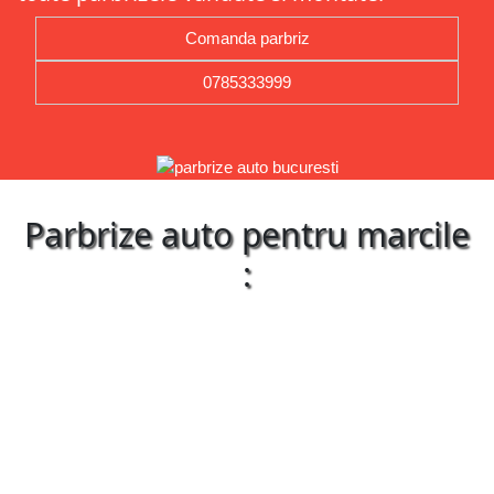
Comanda parbriz
0785333999
Parbrize auto pentru marcile
: