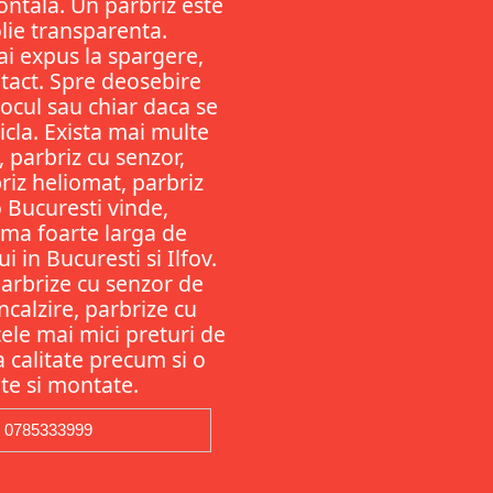
ontala. Un parbriz este
olie transparenta.
ai expus la spargere,
ntact. Spre deosebire
ocul sau chiar daca se
ticla. Exista mai multe
, parbriz cu senzor,
riz heliomat, parbriz
 Bucuresti vinde,
gama foarte larga de
 in Bucuresti si Ilfov.
Parbrize cu senzor de
ncalzire, parbrize cu
ele mai mici preturi de
ta calitate precum si o
te si montate.
0785333999