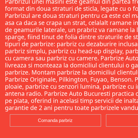
Parbrizul unei masini este geamul din partea fr
format din doua straturi de sticla, legate cu o f
Parbrizul are doua straturi pentru ca este cel m
asa ca daca se crapa un strat, celalalt ramane i
de geamurile laterale, un prabriz va ramane la l
sparge, fiind tinut de folia dintre straturile de s
tipuri de parbrize: parbriz cu dezaburire inclusa
parbriz simplu, parbriz cu head-up display, parb
cu camera sau parbriz cu camere. Parbrize Auto
livreaza si monteaza la domiciliul clientului o 
parbrize. Montam parbrize la domiciliul clientului
Parbrize Originale, Pilkington, Fuyao, Benson. 
ploaie, parbrize cu senzori lumina, parbrize cu i
antena radio. Parbrize Auto Bucuresti practica c
pe piata, oferind in acelasi timp servicii de inal
garantie de 2 ani pentru toate parbrizele vandu
Comanda parbriz