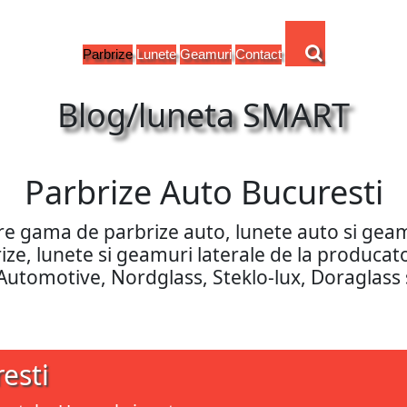
Parbrize
Lunete
Geamuri
Contact
Blog/luneta SMART
Parbrize Auto Bucuresti
are gama de parbrize auto, lunete auto si ge
rbrize, lunete si geamuri laterale de la produca
 Automotive, Nordglass, Steklo-lux, Doraglass 
esti